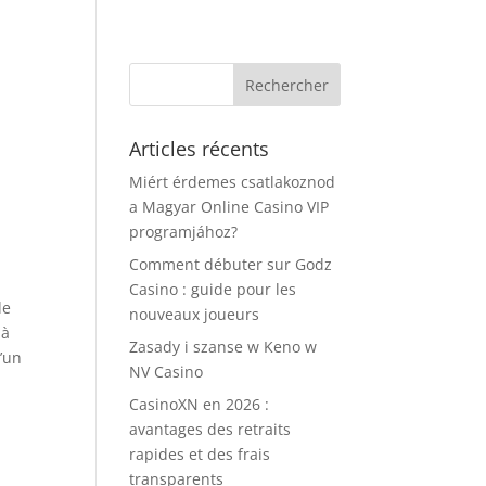
Articles récents
Miért érdemes csatlakoznod
a Magyar Online Casino VIP
programjához?
Comment débuter sur Godz
Casino : guide pour les
de
nouveaux joueurs
 à
Zasady i szanse w Keno w
d’un
NV Casino
CasinoXN en 2026 :
avantages des retraits
rapides et des frais
transparents