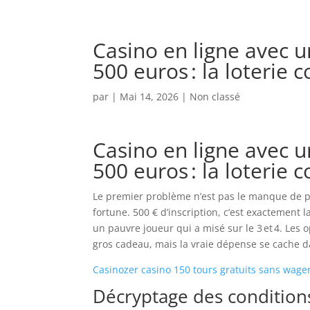
Casino en ligne avec u
500 euros : la loterie 
par
|
Mai 14, 2026
| Non classé
Casino en ligne avec u
500 euros : la loterie 
Le premier problème n’est pas le manque de pi
fortune. 500 € d’inscription, c’est exactement
un pauvre joueur qui a misé sur le 3 et 4. Les 
gros cadeau, mais la vraie dépense se cache 
Casinozer casino 150 tours gratuits sans wage
Décryptage des condition