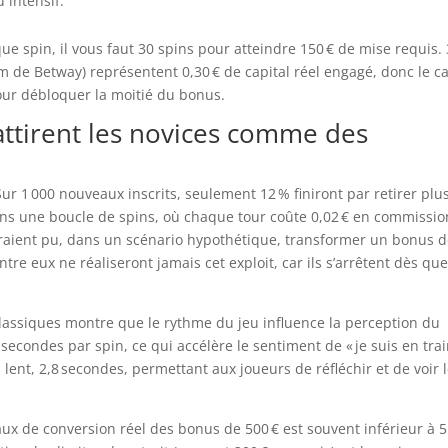
 intensif.
que spin, il vous faut 30 spins pour atteindre 150 € de mise requis.
 de Betway) représentent 0,30 € de capital réel engagé, donc le c
our débloquer la moitié du bonus.
attirent les novices comme des
ur 1 000 nouveaux inscrits, seulement 12 % finiront par retirer plu
dans une boucle de spins, où chaque tour coûte 0,02 € en commissio
auraient pu, dans un scénario hypothétique, transformer un bonus 
ntre eux ne réaliseront jamais cet exploit, car ils s’arrêtent dès que
lassiques montre que le rythme du jeu influence la perception du
 secondes par spin, ce qui accélère le sentiment de « je suis en tra
 lent, 2,8 secondes, permettant aux joueurs de réfléchir et de voir 
taux de conversion réel des bonus de 500 € est souvent inférieur à 