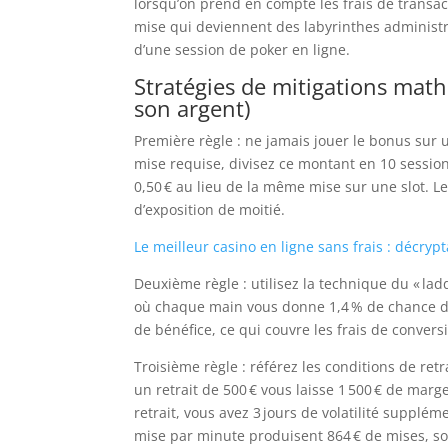
lorsqu’on prend en compte les frais de transact
mise qui deviennent des labyrinthes administra
d’une session de poker en ligne.
Stratégies de mitigations ma
son argent)
Première règle : ne jamais jouer le bonus sur u
mise requise, divisez ce montant en 10 session
0,50 € au lieu de la même mise sur une slot. L
d’exposition de moitié.
Le meilleur casino en ligne sans frais : décr
Deuxième règle : utilisez la technique du « la
où chaque main vous donne 1,4 % de chance de 
de bénéfice, ce qui couvre les frais de convers
Troisième règle : référez les conditions de retr
un retrait de 500 € vous laisse 1 500 € de marg
retrait, vous avez 3 jours de volatilité supplé
mise par minute produisent 864 € de mises, s