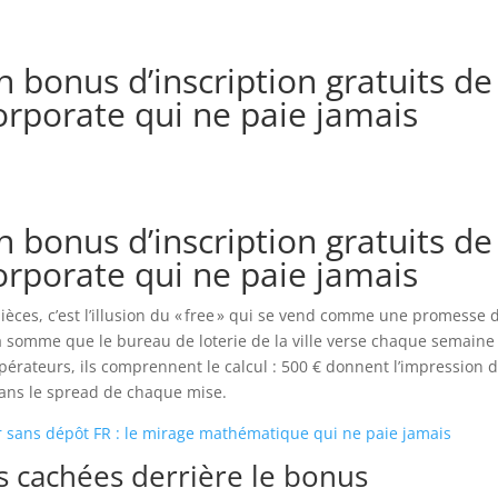
n bonus d’inscription gratuits de
corporate qui ne paie jamais
n bonus d’inscription gratuits de
corporate qui ne paie jamais
èces, c’est l’illusion du « free » qui se vend comme une promesse 
 la somme que le bureau de loterie de la ville verse chaque semaine
opérateurs, ils comprennent le calcul : 500 € donnent l’impression 
dans le spread de chaque mise.
r sans dépôt FR : le mirage mathématique qui ne paie jamais
s cachées derrière le bonus