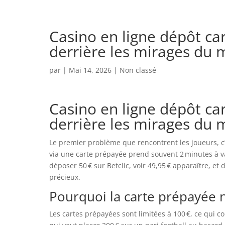
Casino en ligne dépôt car
derrière les mirages du 
par
|
Mai 14, 2026
| Non classé
Casino en ligne dépôt car
derrière les mirages du 
Le premier problème que rencontrent les joueurs, c’e
via une carte prépayée prend souvent 2 minutes à val
déposer 50 € sur Betclic, voir 49,95 € apparaître, e
précieux.
Pourquoi la carte prépayée n
Les cartes prépayées sont limitées à 100 €, ce qui co