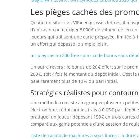
Les pièges cachés des promot
Quand un site crie « VIP » en grosses lettres, il ma
d’un casino peut exiger 5 000 € de volume de jeu en 3
joueurs qui utilisent une carte prépayée, limitée à 
un effort qui dépasse le simple loisir.
mr play casino 200 free spins code bonus sans dépôt
Un autre revers : le bonus de 20 € offert sur le pre
200 €, soit 4 fois le montant du dépôt initial. C’es
paie rarement plus de 10 % du pari initial.
Stratégies réalistes pour contour
Une méthode consiste à regrouper plusieurs petites 
électronique, réduisant les frais à 0,05 € par dépôt, 
pratique, un joueur déposant 150 € en trois cartes d
comparé aux gains potentiels d’une session de roule
Liste de casino de machines à sous libres : la dure 