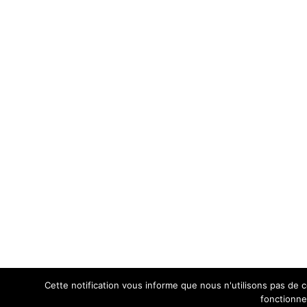
Cette notification vous informe que nous n'utilisons pas de
fonctionne