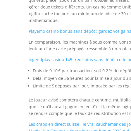
qui veut placer 200 € sur un pari football au hasard 
gérer deux tickets différents. Un casino comme Uni
« gift » cache toujours un minimum de mise de 30 x l
mathématique.
Playamo casino bonus sans dépôt : gardez vos gains
En comparaison, les machines à sous comme Gonzo’s 
lenteur d’une carte prépayée ressemble à un roulea
legendplay casino 145 free spins sans dépôt code pr
Frais de 0,10 € par transaction, soit 0,2 % du dépôt
Délai moyen de 36 heures pour la mise à jour du s
Limite de 5 déposes par jour, imposée par les rè
Le joueur avisé comptera chaque centime, multiplian
que ce qu’il aurait gagné en jeu. C’est la même logi
se rendre compte que le taux de redistribution est 
Les craps en direct suisse : le vrai cauchemar des j
Magic Win Casino : avis cyniques et bonus 2026 qui