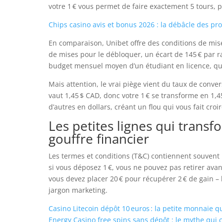
votre 1 € vous permet de faire exactement 5 tours, p
Chips casino avis et bonus 2026 : la débâcle des p
En comparaison, Unibet offre des conditions de mise 
de mises pour le débloquer, un écart de 145 € par ra
budget mensuel moyen d’un étudiant en licence, qui
Mais attention, le vrai piège vient du taux de conv
vaut 1,45 $ CAD, donc votre 1 € se transforme en 1,4
d’autres en dollars, créant un flou qui vous fait croi
Les petites lignes qui trans
gouffre financier
Les termes et conditions (T&C) contiennent souvent
si vous déposez 1 €, vous ne pouvez pas retirer avan
vous devez placer 20 € pour récupérer 2 € de gain – l
jargon marketing.
Casino Litecoin dépôt 10 euros : la petite monnaie qu
Energy Casino free spins sans dépôt : le mythe qui 