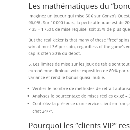
Les mathématiques du “bonu
Imaginez un joueur qui mise 50 € sur Gonzo’s Quest, 
96,0 %. Sur 10 000 tours, la perte attendue est de 200 €
× 35 = 1 750 € de mise requise, soit 35 % de plus que 
But the real kicker is that many of these “free” sp
win at most 3 € per spin, regardless of the game’s v
cap is often 20 % du dépôt.
5. Les limites de mise sur les jeux de table sont tou
européenne diminue votre exposition de 80 % par rap
variance et rend le bonus quasi inutile.
Vérifiez le nombre de méthodes de retrait autorisé
Analysez le pourcentage de mises réelles exigé – 30
Contrôlez la présence d’un service client en fran
chat 24/7”.
Pourquoi les “clients VIP” res