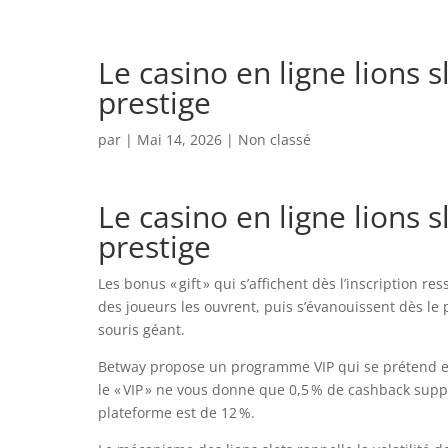
Le casino en ligne lions 
prestige
par
|
Mai 14, 2026
| Non classé
Le casino en ligne lions 
prestige
Les bonus « gift » qui s’affichent dès l’inscription
des joueurs les ouvrent, puis s’évanouissent dès le 
souris géant.
Betway propose un programme VIP qui se prétend excl
le « VIP » ne vous donne que 0,5 % de cashback sup
plateforme est de 12 %.