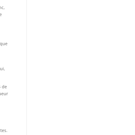
nc,
e
 que
e
ui,
$ de
ueur
tes.