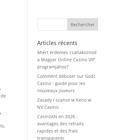
Articles récents
Miért érdemes csatlakoznod
a Magyar Online Casino VIP
programjához?
Comment débuter sur Godz
Casino : guide pour les
s
nouveaux joueurs
 de
Zasady i szanse w Keno w
NV Casino
?
CasinoXN en 2026 :
avantages des retraits
ts,
rapides et des frais
transparents