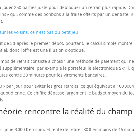
à jouer 250 parties juste pour débloquer un retrait plus rapide. Do
pins » qui, comme des bonbons à la fraise offerts par un dentiste, n
t.
ur les voisins, ce n’est pas du petit jeu
t de 5 $ après le premier dépôt, pourtant, le calcul simple montre
iel, donc l’offre est une illusion d’optique.
temps de retrait consiste à choisir une méthode de paiement qui n
té supplémentaire, par exemple le portefeuille électronique Skrill, q
utes contre 30 minutes pour les virements bancaires.
 $ par jour pour éviter les gros retraits, ce qui équivaut à 100 000 
se quotidienne. Ce chiffre dépasse largement le budget moyen du jo
ls.
théorie rencontre la réalité du champ
, joue 3 000 $ en spin, et tente de retirer 80 $ en moins de 15 minu