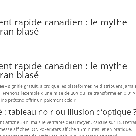
ent rapide canadien : le mythe
éran blasé
ent rapide canadien : le mythe
éran blasé
e » signifie gratuit, alors que les plateformes ne distribuent jamai
. Prenons l’exemple d’une mise de 20 $ qui se transforme en 0,01 $
ino prétend offrir un paiement éclair.
: tableau noir ou illusion d’optique 
 affiche 24 h, mais le véritable délai moyen, calculé sur 153 retrai
messe affichée. Or, PokerStars affiche 15 minutes, et en pratique,