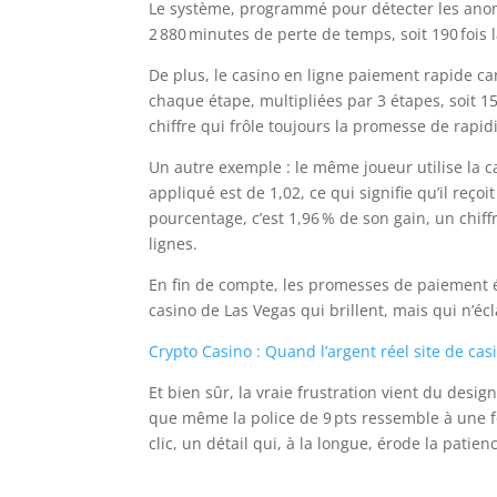
Le système, programmé pour détecter les anom
2 880 minutes de perte de temps, soit 190 fois
De plus, le casino en ligne paiement rapide ca
chaque étape, multipliées par 3 étapes, soit 1
chiffre qui frôle toujours la promesse de rapidi
Un autre exemple : le même joueur utilise la ca
appliqué est de 1,02, ce qui signifie qu’il reço
pourcentage, c’est 1,96 % de son gain, un chiff
lignes.
En fin de compte, les promesses de paiement é
casino de Las Vegas qui brillent, mais qui n’éc
Crypto Casino : Quand l’argent réel site de cas
Et bien sûr, la vraie frustration vient du desig
que même la police de 9 pts ressemble à une 
clic, un détail qui, à la longue, érode la pati