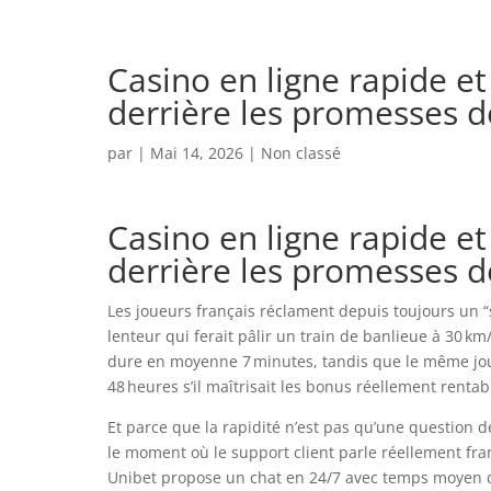
Casino en ligne rapide et 
derrière les promesses d
par
|
Mai 14, 2026
| Non classé
Casino en ligne rapide et 
derrière les promesses d
Les joueurs français réclament depuis toujours un “s
lenteur qui ferait pâlir un train de banlieue à 30 k
dure en moyenne 7 minutes, tandis que le même jou
48 heures s’il maîtrisait les bonus réellement rentab
Et parce que la rapidité n’est pas qu’une question de
le moment où le support client parle réellement fra
Unibet propose un chat en 24/7 avec temps moyen d