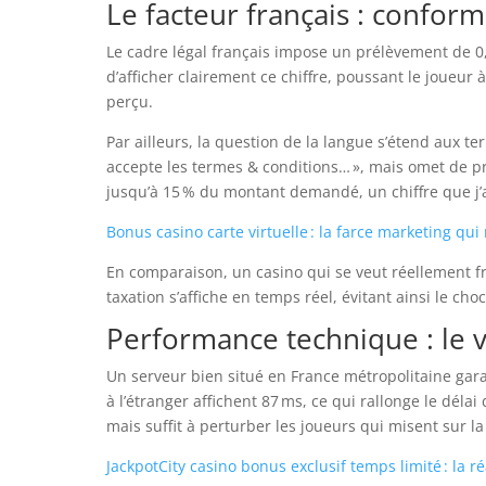
Le facteur français : conformi
Le cadre légal français impose un prélèvement de 0,
d’afficher clairement ce chiffre, poussant le joueur 
perçu.
Par ailleurs, la question de la langue s’étend aux t
accepte les termes & conditions… », mais omet de pr
jusqu’à 15 % du montant demandé, un chiffre que j
Bonus casino carte virtuelle : la farce marketing qui
En comparaison, un casino qui se veut réellement fr
taxation s’affiche en temps réel, évitant ainsi le c
Performance technique : le vr
Un serveur bien situé en France métropolitaine gar
à l’étranger affichent 87 ms, ce qui rallonge le dél
mais suffit à perturber les joueurs qui misent sur l
JackpotCity casino bonus exclusif temps limité : la ré