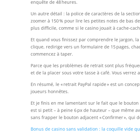
enquête de 48 heures.
Un autre détail : la police de caractères de la section
zoomer à 150 % pour lire les petites notes de bas de
plus difficile, comme si le casino jouait à cache‑cach
Et quand vous finissez par comprendre le jargon, la
clique, redirige vers un formulaire de 15 pages, c
commencez à taper.
Parce que les problèmes de retrait sont plus fréque
et de la placer sous votre tasse à café. Vous verrez 
En résumé, le « retrait PayPal rapide » est un concep
joueurs honnêtes.
Et je finis en me lamentant sur le fait que le bouton
est si petit – à peine 6 px de hauteur – que même 
sans frapper le bouton adjacent « Confirmer », qui
Bonus de casino sans validation : la coquille vide q