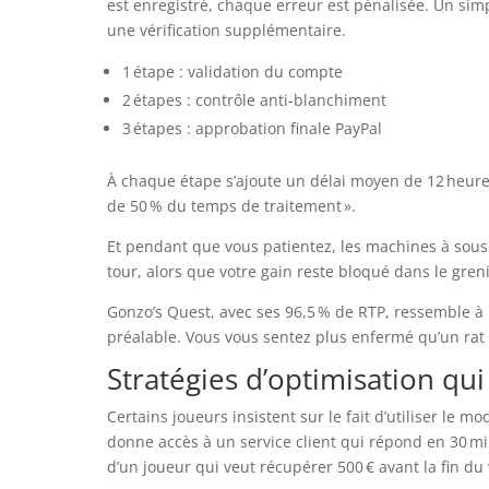
est enregistré, chaque erreur est pénalisée. Un s
une vérification supplémentaire.
1 étape : validation du compte
2 étapes : contrôle anti‑blanchiment
3 étapes : approbation finale PayPal
À chaque étape s’ajoute un délai moyen de 12 heures
de 50 % du temps de traitement ».
Et pendant que vous patientez, les machines à sou
tour, alors que votre gain reste bloqué dans le gre
Gonzo’s Quest, avec ses 96,5 % de RTP, ressemble à
préalable. Vous vous sentez plus enfermé qu’un rat 
Stratégies d’optimisation qu
Certains joueurs insistent sur le fait d’utiliser le mod
donne accès à un service client qui répond en 30 mi
d’un joueur qui veut récupérer 500 € avant la fin d