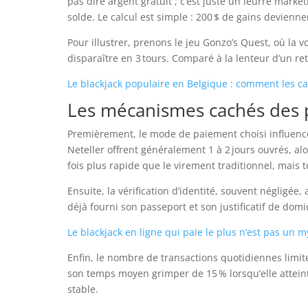
pas dire argent gratuit ; c’est juste un leurre marke
solde. Le calcul est simple : 200 $ de gains devienn
Pour illustrer, prenons le jeu Gonzo’s Quest, où la vo
disparaître en 3 tours. Comparé à la lenteur d’un r
Le blackjack populaire en Belgique : comment les ca
Les mécanismes cachés des 
Premièrement, le mode de paiement choisi influence 
Neteller offrent généralement 1 à 2 jours ouvrés, a
fois plus rapide que le virement traditionnel, mais to
Ensuite, la vérification d’identité, souvent négligée
déjà fourni son passeport et son justificatif de do
Le blackjack en ligne qui paie le plus n’est pas un 
Enfin, le nombre de transactions quotidiennes limite 
son temps moyen grimper de 15 % lorsqu’elle atteint
stable.