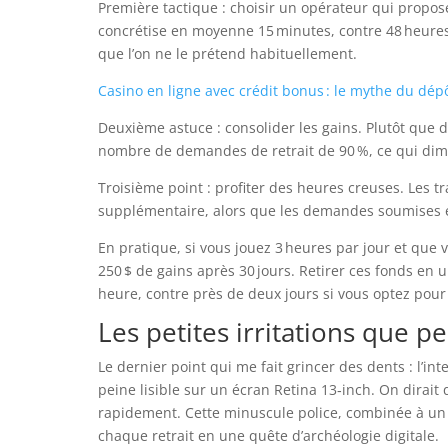
Première tactique : choisir un opérateur qui propos
concrétise en moyenne 15 minutes, contre 48 heures 
que l’on ne le prétend habituellement.
Casino en ligne avec crédit bonus : le mythe du dépô
Deuxième astuce : consolider les gains. Plutôt que d
nombre de demandes de retrait de 90 %, ce qui diminu
Troisième point : profiter des heures creuses. Les 
supplémentaire, alors que les demandes soumises en
En pratique, si vous jouez 3 heures par jour et que
250 $ de gains après 30 jours. Retirer ces fonds en 
heure, contre près de deux jours si vous optez pou
Les petites irritations que
Le dernier point qui me fait grincer des dents : l’int
peine lisible sur un écran Retina 13‑inch. On dirait
rapidement. Cette minuscule police, combinée à un 
chaque retrait en une quête d’archéologie digitale.