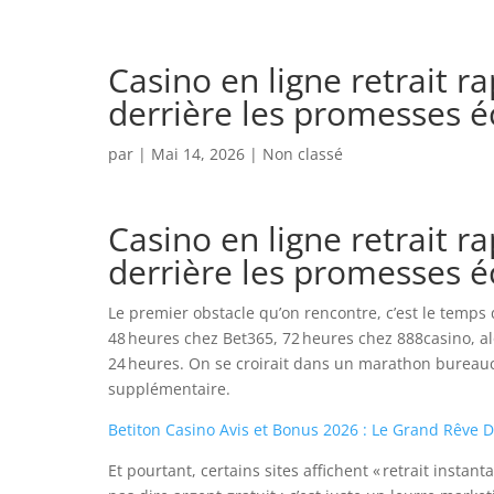
Casino en ligne retrait ra
derrière les promesses éc
par
|
Mai 14, 2026
| Non classé
Casino en ligne retrait ra
derrière les promesses éc
Le premier obstacle qu’on rencontre, c’est le temps d
48 heures chez Bet365, 72 heures chez 888casino, a
24 heures. On se croirait dans un marathon bureau
supplémentaire.
Betiton Casino Avis et Bonus 2026 : Le Grand Rêve 
Et pourtant, certains sites affichent « retrait instant