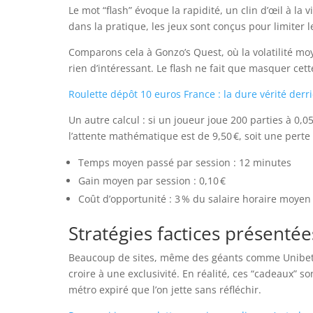
Le mot “flash” évoque la rapidité, un clin d’œil à la v
dans la pratique, les jeux sont conçus pour limiter 
Comparons cela à Gonzo’s Quest, où la volatilité moy
rien d’intéressant. Le flash ne fait que masquer cett
Roulette dépôt 10 euros France : la dure vérité derr
Un autre calcul : si un joueur joue 200 parties à 0,0
l’attente mathématique est de 9,50 €, soit une pert
Temps moyen passé par session : 12 minutes
Gain moyen par session : 0,10 €
Coût d’opportunité : 3 % du salaire horaire moyen 
Stratégies factices présenté
Beaucoup de sites, même des géants comme Unibet, 
croire à une exclusivité. En réalité, ces “cadeaux” 
métro expiré que l’on jette sans réfléchir.