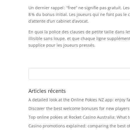
Un dernier rappel : “free” ne signifie pas gratuit. 
8 % du bonus initial. Les joueurs qui ne font pas le 
d’attente d’un cabinet d’avocat.
En quoi la police des clauses de petite taille dans le
illisible sans loupe, et que chaque ligne supplémen
supplice pour les joueurs pressés.
Articles récents
A detailed look at the Online Pokies NZ app: enjoy 
Discover the best welcome bonuses for new players 
Top online pokies at Rocket Casino Australia: What
Casino promotions explained: comparing the best of