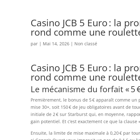
Casino JCB 5 Euro : la p
rond comme une roulett
par
|
Mai 14, 2026
| Non classé
Casino JCB 5 Euro : la p
rond comme une roulett
Le mécanisme du forfait « 5 €
Premièrement, le bonus de 5 € apparaît comme un par
mise 30×, soit 150 € de jeu obligatoires avant de t
initiale de 2 € sur Starburst qui, en moyenne, rappor
gain potentiel. Et c’est exactement ce que la clause 
Ensuite, la limite de mise maximale à 0,20 € par t