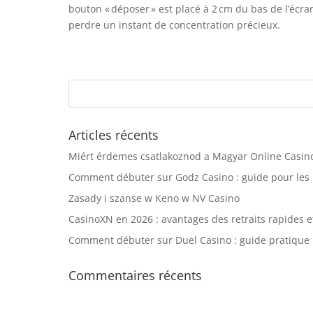
bouton « déposer » est placé à 2 cm du bas de l’écran
perdre un instant de concentration précieux.
Articles récents
Miért érdemes csatlakoznod a Magyar Online Casin
Comment débuter sur Godz Casino : guide pour les
Zasady i szanse w Keno w NV Casino
CasinoXN en 2026 : avantages des retraits rapides e
Comment débuter sur Duel Casino : guide pratique 
Commentaires récents