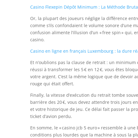
Casino Flexepin Dépôt Minimum : La Méthode Brutal
Or, la plupart des joueurs néglige la différence entre 
comme s’ils confondaient le volume sonore d’une mac
confusion alimente l’illusion d’un « free spin » qui, 
casino.
Casino en ligne en français Luxembourg : la dure réa
Et n’oublions pas la clause de retrait : un minimum 
réussi à transformer les 5 € en 12 €, vous êtes blo
votre argent. C’est la même logique que de devoir ac
rouge qui était offert.
Finally, la vitesse d’exécution du retrait tombe so
barrière des 20 €, vous devez attendre trois jours ent
et votre historique de jeu. Ce délai fait passer la p
ticket d’avion perdu.
En somme, le « casino jcb 5 euro » ressemble à une b
conditions plus lourdes que la machine à sous la plus