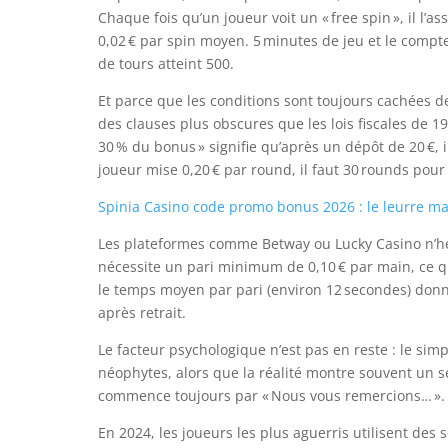
Chaque fois qu’un joueur voit un « free spin », il l’as
0,02 € par spin moyen. 5 minutes de jeu et le com
de tours atteint 500.
Et parce que les conditions sont toujours cachées de
des clauses plus obscures que les lois fiscales de 1
30 % du bonus » signifie qu’après un dépôt de 20 €, il
joueur mise 0,20 € par round, il faut 30 rounds pour
Spinia Casino code promo bonus 2026 : le leurre ma
Les plateformes comme Betway ou Lucky Casino n’hés
nécessite un pari minimum de 0,10 € par main, ce qu
le temps moyen par pari (environ 12 secondes) donne 
après retrait.
Le facteur psychologique n’est pas en reste : le simple
néophytes, alors que la réalité montre souvent un s
commence toujours par « Nous vous remercions… ».
En 2024, les joueurs les plus aguerris utilisent des