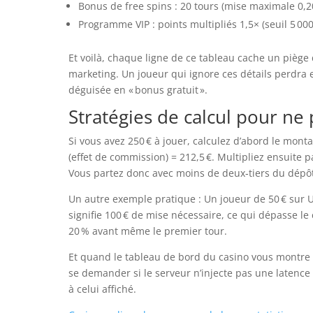
Bonus de free spins : 20 tours (mise maximale 0,20
Programme VIP : points multipliés 1,5× (seuil 5 000
Et voilà, chaque ligne de ce tableau cache un piège
marketing. Un joueur qui ignore ces détails perdra
déguisée en « bonus gratuit ».
Stratégies de calcul pour ne 
Si vous avez 250 € à jouer, calculez d’abord le monta
(effet de commission) = 212,5 €. Multipliez ensuite 
Vous partez donc avec moins de deux‑tiers du dépôt 
Un autre exemple pratique : Un joueur de 50 € sur U
signifie 100 € de mise nécessaire, ce qui dépasse le
20 % avant même le premier tour.
Et quand le tableau de bord du casino vous montre u
se demander si le serveur n’injecte pas une latence 
à celui affiché.