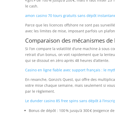
« gift » de 100 % jusqu’à 200 €, mais il faut miser 2
le cash.
amon casino 70 tours gratuits sans dépôt instantan
Parce que les licences offshore ne sont pas surveillé
avec les limites de mise, imposant parfois un plafon
Comparaison des mécanismes de bo
Si l’on compare la volatilité d’une machine à sous 
retrait d’un bonus, on voit rapidement que la lenteu
qui se dissout en zéro après 48 heures d’attente.
Casino en ligne fiable avec support français : le my
En revanche, Gonzo’s Quest, qui offre des multipli
votre mise chaque semaine, mais seulement si vous
par le règlement.
Le dunder casino 85 free spins sans dépôt à l’inscri
Bonus de dépôt : 100 % jusqu’à 300 € (exigence de