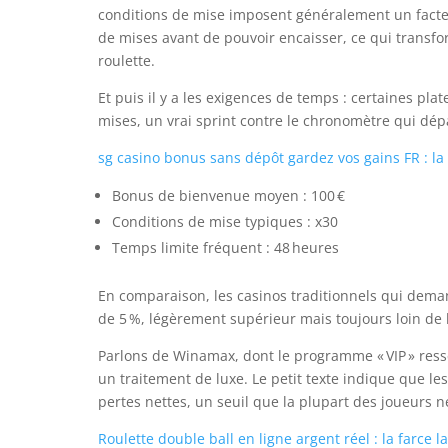
conditions de mise imposent généralement un facteu
de mises avant de pouvoir encaisser, ce qui transfor
roulette.
Et puis il y a les exigences de temps : certaines pl
mises, un vrai sprint contre le chronomètre qui dépa
sg casino bonus sans dépôt gardez vos gains FR : la
Bonus de bienvenue moyen : 100 €
Conditions de mise typiques : x30
Temps limite fréquent : 48 heures
En comparaison, les casinos traditionnels qui dema
de 5 %, légèrement supérieur mais toujours loin de l
Parlons de Winamax, dont le programme « VIP » res
un traitement de luxe. Le petit texte indique que l
pertes nettes, un seuil que la plupart des joueurs n
Roulette double ball en ligne argent réel : la farce 