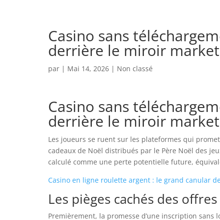
Casino sans téléchargeme
derrière le miroir market
par
|
Mai 14, 2026
| Non classé
Casino sans téléchargeme
derrière le miroir market
Les joueurs se ruent sur les plateformes qui promet
cadeaux de Noël distribués par le Père Noël des jeux
calculé comme une perte potentielle future, équiva
Casino en ligne roulette argent : le grand canular d
Les pièges cachés des offre
Premièrement, la promesse d’une inscription sans lo