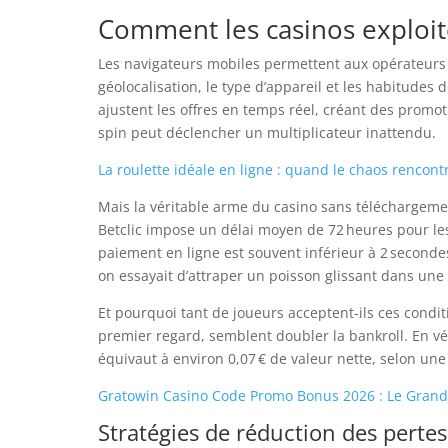
Comment les casinos exploit
Les navigateurs mobiles permettent aux opérateurs d
géolocalisation, le type d’appareil et les habitudes 
ajustent les offres en temps réel, créant des promo
spin peut déclencher un multiplicateur inattendu.
La roulette idéale en ligne : quand le chaos rencontr
Mais la véritable arme du casino sans téléchargement
Betclic impose un délai moyen de 72 heures pour le
paiement en ligne est souvent inférieur à 2 secondes
on essayait d’attraper un poisson glissant dans un
Et pourquoi tant de joueurs acceptent-ils ces condit
premier regard, semblent doubler la bankroll. En vé
équivaut à environ 0,07 € de valeur nette, selon un
Gratowin Casino Code Promo Bonus 2026 : Le Grand 
Stratégies de réduction des pertes