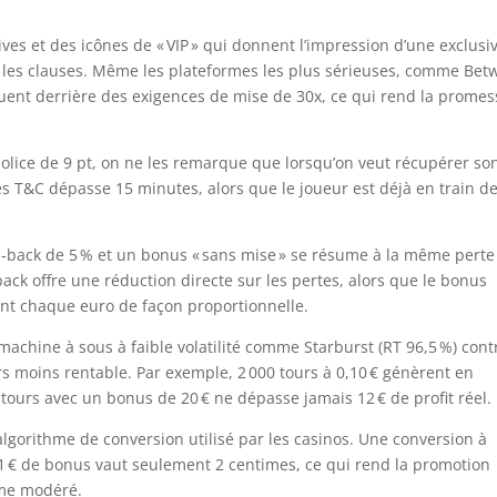
ves et des icônes de « VIP » qui donnent l’impression d’une exclusiv
s les clauses. Même les plateformes les plus sérieuses, comme Bet
quent derrière des exigences de mise de 30x, ce qui rend la promes
police de 9 pt, on ne les remarque que lorsqu’on veut récupérer so
s T&C dépasse 15 minutes, alors que le joueur est déjà en train d
ash‑back de 5 % et un bonus « sans mise » se résume à la même perte
back offre une réduction directe sur les pertes, alors que le bonus
nt chaque euro de façon proportionnelle.
machine à sous à faible volatilité comme Starburst (RT 96,5 %) cont
s moins rentable. Par exemple, 2 000 tours à 0,10 € génèrent en
urs avec un bonus de 20 € ne dépasse jamais 12 € de profit réel.
lgorithme de conversion utilisé par les casinos. Une conversion à
 1 € de bonus vaut seulement 2 centimes, ce qui rend la promotion
ême modéré.