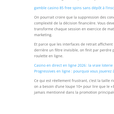
gxmble casino 85 free spins sans dépôt à l’insc
On pourrait croire que la suppression des cond
complexité de la décision financière. Vous deve
transforme chaque session en exercice de mathé
marketing.
Et parce que les interfaces de retrait affiche
derrière un filtre invisible, on finit par per
roulette en ligne.
Casino en direct en ligne 2026 : la vraie loteri
Progressives en ligne : pourquoi vous jouerez 
Ce qui est réellement frustrant, c’est la taille
on a besoin d’une loupe 10× pour lire que le « b
jamais mentionné dans la promotion principal