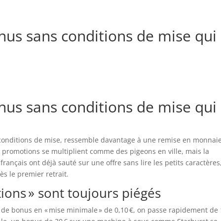
nus sans conditions de mise qui
nus sans conditions de mise qui
ans conditions de mise, ressemble davantage à une remise en monnai
es promotions se multiplient comme des pigeons en ville, mais la
rançais ont déjà sauté sur une offre sans lire les petits caractères,
ès le premier retrait.
tions » sont toujours piégés
de bonus en « mise minimale » de 0,10 €, on passe rapidement de 