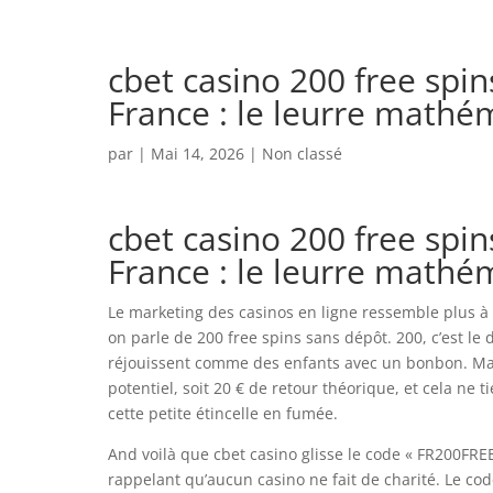
cbet casino 200 free spi
France : le leurre mathé
par
|
Mai 14, 2026
| Non classé
cbet casino 200 free spi
France : le leurre mathé
Le marketing des casinos en ligne ressemble plus à 
on parle de 200 free spins sans dépôt. 200, c’est le
réjouissent comme des enfants avec un bonbon. Mai
potentiel, soit 20 € de retour théorique, et cela ne 
cette petite étincelle en fumée.
And voilà que cbet casino glisse le code « FR200FREE
rappelant qu’aucun casino ne fait de charité. Le code 