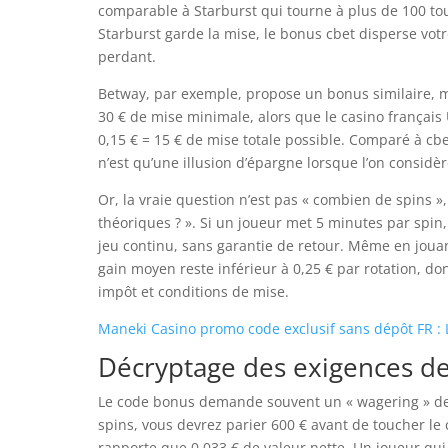
comparable à Starburst qui tourne à plus de 100 tou
Starburst garde la mise, le bonus cbet disperse vot
perdant.
Betway, par exemple, propose un bonus similaire, m
30 € de mise minimale, alors que le casino français 
0,15 € = 15 € de mise totale possible. Comparé à cbet,
n’est qu’une illusion d’épargne lorsque l’on considè
Or, la vraie question n’est pas « combien de spins »
théoriques ? ». Si un joueur met 5 minutes par spin,
jeu continu, sans garantie de retour. Même en jouant
gain moyen reste inférieur à 0,25 € par rotation, d
impôt et conditions de mise.
Maneki Casino promo code exclusif sans dépôt FR : L
Décryptage des exigences d
Le code bonus demande souvent un « wagering » de 
spins, vous devrez parier 600 € avant de toucher le 
rapporte que 0,033 € de valeur nette. Un joueur qui 