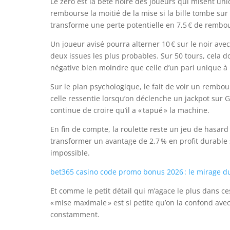
Le zéro est la bête noire des joueurs qui misent uni
rembourse la moitié de la mise si la bille tombe sur 
transforme une perte potentielle en 7,5 € de remb
Un joueur avisé pourra alterner 10 € sur le noir avec
deux issues les plus probables. Sur 50 tours, cela 
négative bien moindre que celle d’un pari unique à 
Sur le plan psychologique, le fait de voir un rembou
celle ressentie lorsqu’on déclenche un jackpot sur G
continue de croire qu’il a « tapué » la machine.
En fin de compte, la roulette reste un jeu de hasa
transformer un avantage de 2,7 % en profit durable s
impossible.
bet365 casino code promo bonus 2026 : le mirage du 
Et comme le petit détail qui m’agace le plus dans ces
« mise maximale » est si petite qu’on la confond av
constamment.