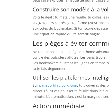
peut faire exploser le risque de but encaissé 
Construire son modèle à la vo
Voici le deal : tu mets une feuille, tu colles 
xG (40%), tirs cadrés (25%), forme (20%), absen
aux cotes du bookmaker. Si ton score dépasse la
une équation rapide qui te sort du vague.
Les pièges à éviter comme
Ne tombe pas dans le piège du “home advantage
contre des outsiders affûtés. Les paris trop ag
Les bookmakers ajustent les lignes en temps rée
tu te fais dégommer.
Utiliser les plateformes intelli
Sur
parisportifaujourd.com
, tu trouveras des 
direct. Là, tu vas pousser ta feuille dans le cl
minute. L’automatisation, c’est la marge de sé
Action immédiate