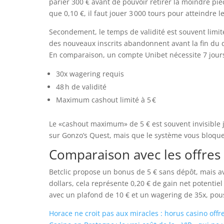
parier 300 € avant de pouvoir retirer la moindre p
que 0,10 €, il faut jouer 3 000 tours pour atteindre 
Secondement, le temps de validité est souvent limi
des nouveaux inscrits abandonnent avant la fin du d
En comparaison, un compte Unibet nécessite 7 jours
30x wagering requis
48 h de validité
Maximum cashout limité à 5 €
Le «cashout maximum» de 5 € est souvent invisible 
sur Gonzo’s Quest, mais que le système vous bloque à
Comparaison avec les offres
Betclic propose un bonus de 5 € sans dépôt, mais a
dollars, cela représente 0,20 € de gain net potentie
avec un plafond de 10 € et un wagering de 35x, pou
Horace ne croit pas aux miracles : horus casino offre