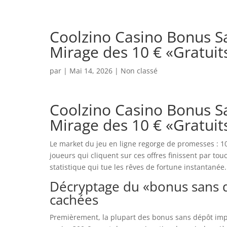
Coolzino Casino Bonus San
Mirage des 10 € «Gratuit
par
|
Mai 14, 2026
| Non classé
Coolzino Casino Bonus San
Mirage des 10 € «Gratuit
Le market du jeu en ligne regorge de promesses : 10 €
joueurs qui cliquent sur ces offres finissent par touc
statistique qui tue les rêves de fortune instantanée.
Décryptage du «bonus sans d
cachées
Premièrement, la plupart des bonus sans dépôt impo