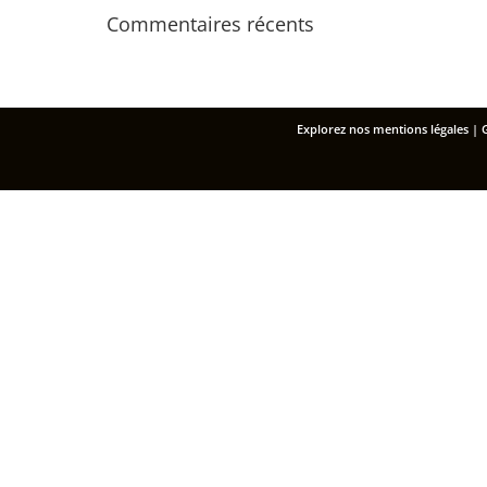
Commentaires récents
Explorez nos
mentions légales
| 