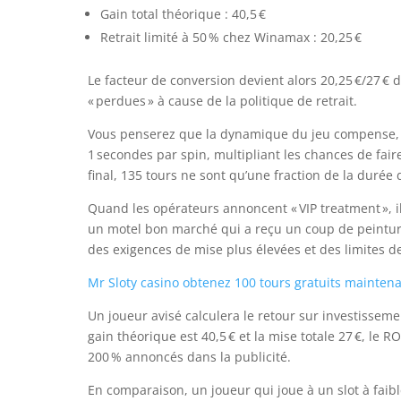
Gain total théorique : 40,5 €
Retrait limité à 50 % chez Winamax : 20,25 €
Le facteur de conversion devient alors 20,25 €/27 € d
« perdues » à cause de la politique de retrait.
Vous penserez que la dynamique du jeu compense, m
1 secondes par spin, multipliant les chances de fai
final, 135 tours ne sont qu’une fraction de la durée
Quand les opérateurs annoncent « VIP treatment », i
un motel bon marché qui a reçu un coup de peinture
des exigences de mise plus élevées et des limites de 
Mr Sloty casino obtenez 100 tours gratuits maintenant
Un joueur avisé calculera le retour sur investissement
gain théorique est 40,5 € et la mise totale 27 €, le R
200 % annoncés dans la publicité.
En comparaison, un joueur qui joue à un slot à faibl