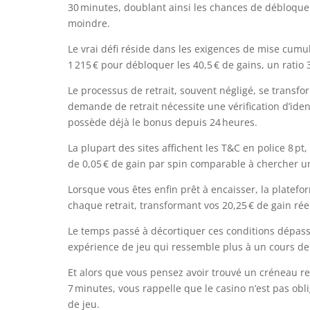
30 minutes, doublant ainsi les chances de débloque
moindre.
Le vrai défi réside dans les exigences de mise cumul
1 215 € pour débloquer les 40,5 € de gains, un ratio 
Le processus de retrait, souvent négligé, se transfo
demande de retrait nécessite une vérification d’ide
possède déjà le bonus depuis 24 heures.
La plupart des sites affichent les T&C en police 8 pt
de 0,05 € de gain par spin comparable à chercher u
Lorsque vous êtes enfin prêt à encaisser, la plate
chaque retrait, transformant vos 20,25 € de gain rée
Le temps passé à décortiquer ces conditions dépass
expérience de jeu qui ressemble plus à un cours d
Et alors que vous pensez avoir trouvé un créneau re
7 minutes, vous rappelle que le casino n’est pas obl
de jeu.