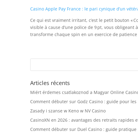
Casino Apple Pay France : le pari cynique d’un vété
Ce qui est vraiment irritant, c’est le petit bouton « 
visible à cause d’une police de 9 pt, vous obligeant
transforme chaque spin en un exercice de patience 
Articles récents
Miért érdemes csatlakoznod a Magyar Online Casin
Comment débuter sur Godz Casino : guide pour les
Zasady i szanse w Keno w NV Casino
CasinoXN en 2026 : avantages des retraits rapides e
Comment débuter sur Duel Casino : guide pratique 