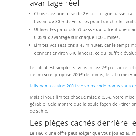
avantage réel
Choisissez une mise de 2 € sur la ligne passe, calcu
besoin de 30 % de victoires pour franchir le seuil
Utilisez les paris « don’t pass » qui offrent une m
0,05 % d’avantage sur chaque 100 € misés.
Limitez vos sessions à 45 minutes, car le temps m
donnent environ 640 lancers, ce qui suffit à évalu
Le calcul est simple : si vous misez 2 € par lancer e
casino vous propose 200 € de bonus, le ratio mise/bo
talismania casino 200 free spins code bonus sans dé
Mais si vous limitez chaque mise à 0,5 €, votre mise t
gérable. Cela montre que la seule façon de « tirer pro
de sable.
Les pièges cachés derrière l
Le T&C d’une offre peut exiger que vous jouiez au m