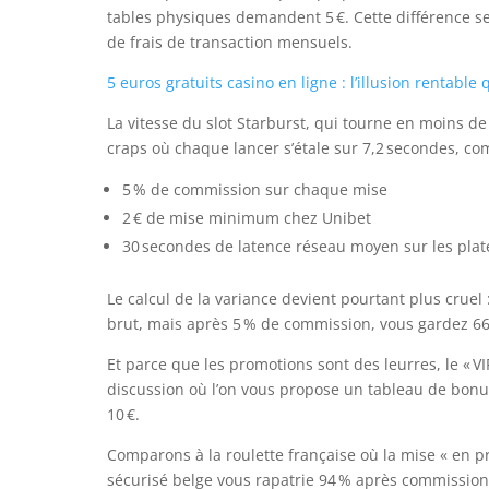
tables physiques demandent 5 €. Cette différence se
de frais de transaction mensuels.
5 euros gratuits casino en ligne : l’illusion rentabl
La vitesse du slot Starburst, qui tourne en moins de 
craps où chaque lancer s’étale sur 7,2 secondes, co
5 % de commission sur chaque mise
2 € de mise minimum chez Unibet
30 secondes de latence réseau moyen sur les pla
Le calcul de la variance devient pourtant plus crue
brut, mais après 5 % de commission, vous gardez 66,5
Et parce que les promotions sont des leurres, le « V
discussion où l’on vous propose un tableau de bonus
10 €.
Comparons à la roulette française où la mise « en pr
sécurisé belge vous rapatrie 94 % après commission