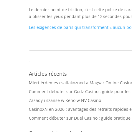
Le dernier point de friction, c’est cette police de ca
à plisser les yeux pendant plus de 12 secondes po
Les exigences de paris qui transforment « aucun bo
Articles récents
Miért érdemes csatlakoznod a Magyar Online Casin
Comment débuter sur Godz Casino : guide pour les
Zasady i szanse w Keno w NV Casino
CasinoXN en 2026 : avantages des retraits rapides e
Comment débuter sur Duel Casino : guide pratique 