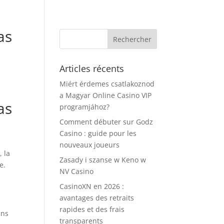
as
Articles récents
Miért érdemes csatlakoznod
a Magyar Online Casino VIP
as
programjához?
Comment débuter sur Godz
Casino : guide pour les
nouveaux joueurs
, la
Zasady i szanse w Keno w
e.
NV Casino
CasinoXN en 2026 :
avantages des retraits
rapides et des frais
ins
transparents