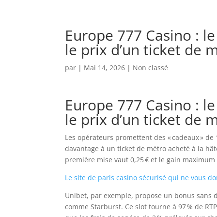
Europe 777 Casino : l
le prix d’un ticket de 
par
|
Mai 14, 2026
| Non classé
Europe 777 Casino : l
le prix d’un ticket de 
Les opérateurs promettent des « cadeaux » de 1
davantage à un ticket de métro acheté à la hâte
première mise vaut 0,25 € et le gain maximum pl
Le site de paris casino sécurisé qui ne vous do
Unibet, par exemple, propose un bonus sans dé
comme Starburst. Ce slot tourne à 97 % de RTP,