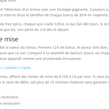
haque mise.
t l’obtention d’un bonus avec une stratégie gagnante. 3 joueurs s
nce interne dilue le bénéfice de chaque bonus de 30 % en moyenne.
€ de free spins, chaque spin coûte 0,05 €, ce qui fait 400 tours. Si le
te que 8 €, une perte de 12 € dès le départ.
de mise
x la valeur du bonus. Prenons 12 € de bonus, le joueur doit donc
 quoi que ce soit. Comparé à la volatilité de Gonzo’s Quest, où cha
le bonus apparaît comme une promenade ennuyeuse.
du « cadeau » crypto
ax, offrent des limites de mise de 0,10 € à 2 € par tour. Si vous j
e le seuil de 480 €, soit plus de 15 minutes d’attente sans garantie 
 nécessaire
e nécessaire