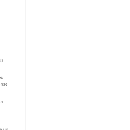
us
eu
ense
la
 à un