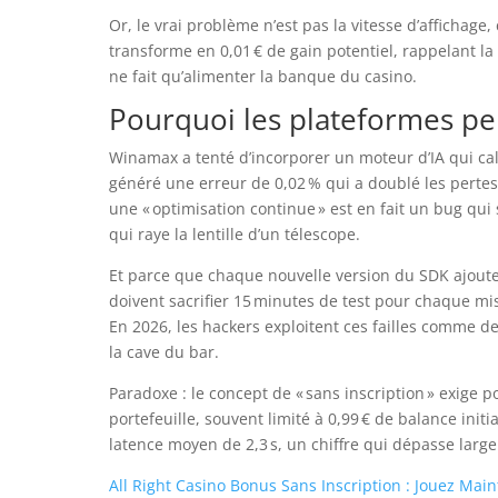
Or, le vrai problème n’est pas la vitesse d’affichage
transforme en 0,01 € de gain potentiel, rappelant la
ne fait qu’alimenter la banque du casino.
Pourquoi les plateformes pe
Winamax a tenté d’incorporer un moteur d’IA qui calc
généré une erreur de 0,02 % qui a doublé les perte
une « optimisation continue » est en fait un bug qui
qui raye la lentille d’un télescope.
Et parce que chaque nouvelle version du SDK ajoute
doivent sacrifier 15 minutes de test pour chaque mise
En 2026, les hackers exploitent ces failles comme des 
la cave du bar.
Paradoxe : le concept de « sans inscription » exige 
portefeuille, souvent limité à 0,99 € de balance init
latence moyen de 2,3 s, un chiffre qui dépasse large
All Right Casino Bonus Sans Inscription : Jouez Mai