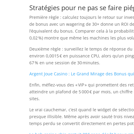
Stratégies pour ne pas se faire pié
Première règle : calculez toujours le retour sur inve
de bonus avec un wagering de 30× donne un ROI de (20
l’équivalent du bonus. Comparer cela à la probabili
0,02 %) montre que même les machines les plus vola
Deuxième règle : surveillez le temps de réponse du 
environ 0,0015 € en puissance CPU, alors qu’un pin
67 % en une session de 30 minutes.
Argent Joue Casino : Le Grand Mirage des Bonus qui
Enfin, méfiez‑vous des « VIP » qui promettent des retr
atteindre un plafond de 5 000 € par mois, un chiffre 
sites.
Le vrai cauchemar, c’est quand le widget de sélecti
presque illisible. Même après avoir sauté trois nive
temps perdu se convertit directement en pertes pote