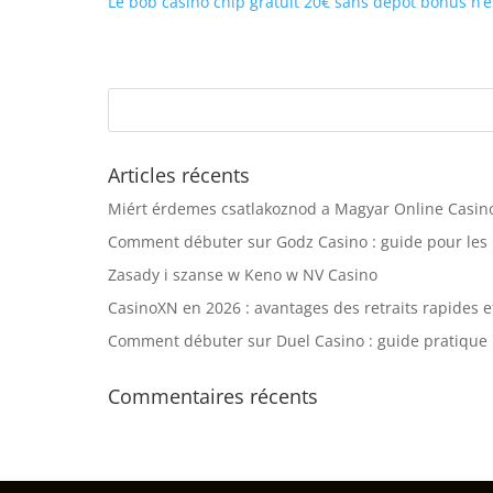
Le bob casino chip gratuit 20€ sans dépôt bonus n’es
Articles récents
Miért érdemes csatlakoznod a Magyar Online Casin
Comment débuter sur Godz Casino : guide pour les
Zasady i szanse w Keno w NV Casino
CasinoXN en 2026 : avantages des retraits rapides e
Comment débuter sur Duel Casino : guide pratique 
Commentaires récents