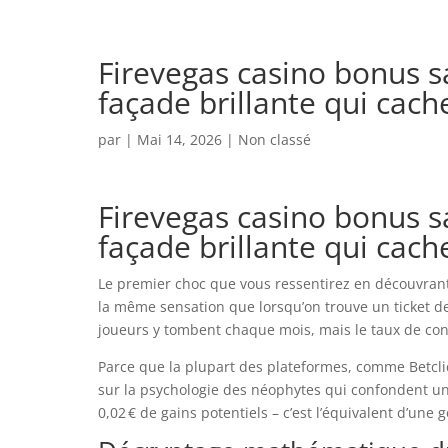
Firevegas casino bonus sa
façade brillante qui cach
par
|
Mai 14, 2026
| Non classé
Firevegas casino bonus sa
façade brillante qui cach
Le premier choc que vous ressentirez en découvrant l
la même sensation que lorsqu’on trouve un ticket de 
joueurs y tombent chaque mois, mais le taux de conv
Parce que la plupart des plateformes, comme Betclic 
sur la psychologie des néophytes qui confondent un s
0,02 € de gains potentiels – c’est l’équivalent d’une 