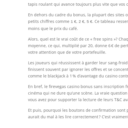
tapis roulant qui avance toujours plus vite que vos
En dehors du cadre du bonus, la plupart des sites 
petits chiffres comme
,
,
. Ce tableau resse
1 €
2 €
5 €
moins que le prix du café.
Alors, quel est le vrai coût de ce « free spins »? Ch
moyenne, ce qui, multiplié par 20, donne 6 € de per
votre attention que de votre portefeuille.
Les joueurs qui réussissent à garder leur sang-froid
finissent souvent par ignorer les offres et se conce
comme le blackjack à 1 % d’avantage du casino contr
En bref, le firevegas casino bonus sans inscription 
cinéma qui ne dure qu’une scène. La vraie question
vous avez pour supporter la lecture de leurs T&C av
Et puis, pourquoi les boutons de confirmation sont p
aurait du mal à les lire correctement ? C’est vraim