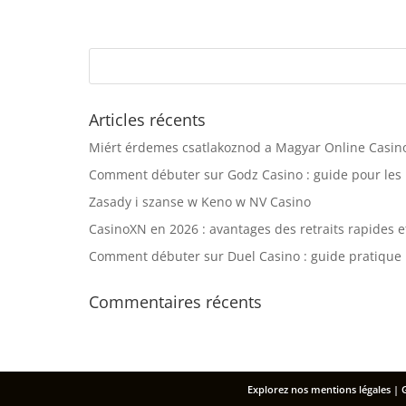
Articles récents
Miért érdemes csatlakoznod a Magyar Online Casin
Comment débuter sur Godz Casino : guide pour les
Zasady i szanse w Keno w NV Casino
CasinoXN en 2026 : avantages des retraits rapides e
Comment débuter sur Duel Casino : guide pratique 
Commentaires récents
Explorez nos
mentions légales
| 