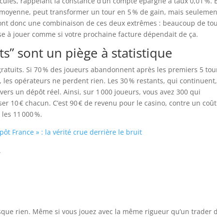
cules, rappelant la constance d’un compte épargne à taux 0,01 %. 
é moyenne, peut transformer un tour en 5 % de gain, mais seulemen
 sont donc une combinaison de ces deux extrêmes : beaucoup de tou
e à jouer comme si votre prochaine facture dépendait de ça.
ts” sont un piège à statistique
ratuits. Si 70 % des joueurs abandonnent après les premiers 5 tou
les opérateurs ne perdent rien. Les 30 % restants, qui continuent
rs un dépôt réel. Ainsi, sur 1 000 joueurs, vous avez 300 qui
ser 10 € chacun. C’est 90 € de revenu pour le casino, contre un coû
 les 11 000 %.
t France » : la vérité crue derrière le bruit
.
sque rien. Même si vous jouez avec la même rigueur qu’un trader 