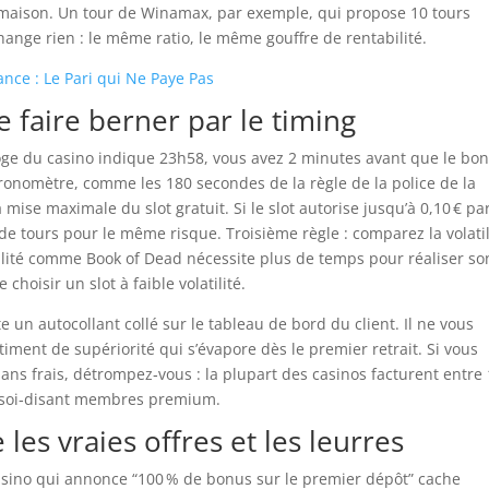
 maison. Un tour de Winamax, par exemple, qui propose 10 tours
hange rien : le même ratio, le même gouffre de rentabilité.
ance : Le Pari qui Ne Paye Pas
e faire berner par le timing
rloge du casino indique 23h58, vous avez 2 minutes avant que le bo
chronomètre, comme les 180 secondes de la règle de la police de la
mise maximale du slot gratuit. Si le slot autorise jusqu’à 0,10 € pa
de tours pour le même risque. Troisième règle : comparez la volatil
tilité comme Book of Dead nécessite plus de temps pour réaliser so
 choisir un slot à faible volatilité.
uste un autocollant collé sur le tableau de bord du client. Il ne vous
ment de supériorité qui s’évapore dès le premier retrait. Si vous
 sans frais, détrompez‑vous : la plupart des casinos facturent entre
s soi‑disant membres premium.
les vraies offres et les leurres
casino qui annonce “100 % de bonus sur le premier dépôt” cache