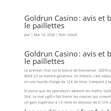
Goldrun Casino : avis et 
le paillettes
par
|
Mai 14, 2026
| Non classé
Goldrun Casino : avis et 
le paillettes
Le premier choc est le bonus de bienvenue : 200 % j
800 € s’il se montre généreux. En théorie, c’est séd
en une lourde charge de 12 € de mise. Comparé à la 
Et parce que les opérateurs adorent les maths, Goldr
50 €. Le mot « gift » fait frémir les novices qui croi
un gain supérieur à 1 € reste en dessous de 0,12 % 