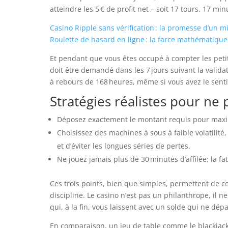
atteindre les 5 € de profit net – soit 17 tours, 17 mi
Casino Ripple sans vérification : la promesse d’un mi
Roulette de hasard en ligne : la farce mathématique
Et pendant que vous êtes occupé à compter les petites
doit être demandé dans les 7 jours suivant la vali
à rebours de 168 heures, même si vous avez le senti
Stratégies réalistes pour ne
Déposez exactement le montant requis pour maximis
Choisissez des machines à sous à faible volatilité
et d’éviter les longues séries de pertes.
Ne jouez jamais plus de 30 minutes d’affilée; la f
Ces trois points, bien que simples, permettent de co
discipline. Le casino n’est pas un philanthrope, il ne
qui, à la fin, vous laissent avec un solde qui ne dépa
En comparaison, un jeu de table comme le blackj