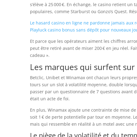
s’élève à 25 000 €. En échange, le casino retient un t
populaires, comme Starburst ou Gonzo’s Quest. Résul
Le hasard casino en ligne ne pardonne jamais aux r
Playluck casino bonus sans dépôt pour nouveaux joue
Et parce que les opérateurs aiment les chiffres arron
peut être retiré avant de miser 200 € en jeu réel. Faite
cadeau ».
Les marques qui surfent su
Betclic, Unibet et Winamax ont chacun leurs propres
tours sur un slot à volatilité moyenne, double lorsqu
passer par un questionnaire de 7 questions avant de
était un acte de foi.
En plus, Winamax ajoute une contrainte de mise de 1 €
soit 1 € de perte potentielle par tour en moyenne. L
mais qui ressemble en réalité à un motel avec une 
Le piège de la volatilité et du tem