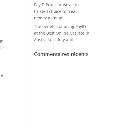
PayID Pokies Australia: a
trusted choice for real
money gaming
The benefits of using PayID
at the Best Online Casinos in
Australia: safety and
ur
le
Commentaires récents
ie