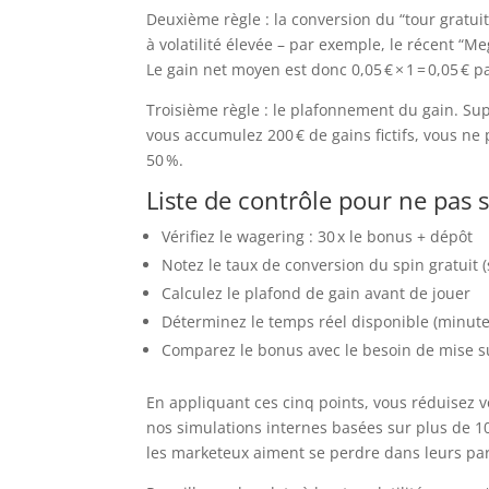
Deuxième règle : la conversion du “tour gratui
à volatilité élevée – par exemple, le récent “Me
Le gain net moyen est donc 0,05 € × 1 = 0,05 € pa
Troisième règle : le plafonnement du gain. Su
vous accumulez 200 € de gains fictifs, vous ne 
50 %.
Liste de contrôle pour ne pas s
Vérifiez le wagering : 30 x le bonus + dépôt
Notez le taux de conversion du spin gratuit (
Calculez le plafond de gain avant de jouer
Déterminez le temps réel disponible (minute
Comparez le bonus avec le besoin de mise su
En appliquant ces cinq points, vous réduisez 
nos simulations internes basées sur plus de 10
les marketeux aiment se perdre dans leurs par