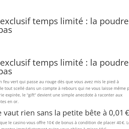
exclusif temps limité : la poudre
 pas
exclusif temps limité : la poudre
 pas
n feu vert qui passe au rouge dès que vous avez mis le pied à
s, le tout scellé dans un compte à rebours qui ne vous laisse même 
erie expirée, le “gift” devient une simple anecdote à raconter aux
tes en or.
 vaut rien sans la petite bête à 0,01 
ue le casino vous offre 10 € de bonus à condition de placer 40 €. L