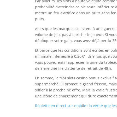
Par ailleurs, les slots à haute volatilité comme
probabilité d’atteindre ce pic reste inférieure
mettre un feu d’artifice dans un puits sans fon
puits.
Alors que les marques se livrent à une guerre de
volume de jeu, pas à enrichir le joueur. Si vo
débloquer votre gain, vous avez déjà perdu 35
Et parce que les conditions sont écrites en poli
minimale inférieure à 0,20 €”. Une fois que v
vous pouvez enfin apprécier l’ironie du tablea
derrière une file d’attente de retrait de 48 h.
En somme, le “i24 slots casino bonus exclusif t
supermarché : il promet le grand frisson, mais
siffler à la prochaine offre. Mais la vraie fru
une icône de chargement qui dure exactement 
Roulette en direct sur mobile : la vérité que l