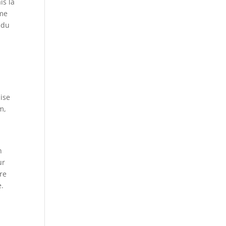
is la
mme
 du
mise
m,
é
n
ur
ère
e.