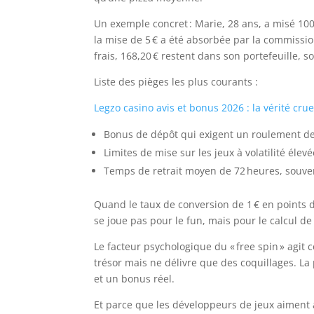
Un exemple concret : Marie, 28 ans, a misé 100
la mise de 5 € a été absorbée par la commission
frais, 168,20 € restent dans son portefeuille, so
Liste des pièges les plus courants :
Legzo casino avis et bonus 2026 : la vérité crue
Bonus de dépôt qui exigent un roulement de
Limites de mise sur les jeux à volatilité élevé
Temps de retrait moyen de 72 heures, souvent
Quand le taux de conversion de 1 € en points de
se joue pas pour le fun, mais pour le calcul 
Le facteur psychologique du « free spin » agi
trésor mais ne délivre que des coquillages. La 
et un bonus réel.
Et parce que les développeurs de jeux aiment 