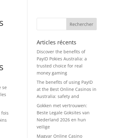
s
Articles récents
Discover the benefits of
PayID Pokies Australia: a
s
trusted choice for real
money gaming
The benefits of using PayID
e se
at the Best Online Casinos in
les
Australia: safety and
Gokken met vertrouwen:
Beste Legale Goksites van
 fois
Nederland 2026 en hun
oins
veilige
Magyar Online Casino