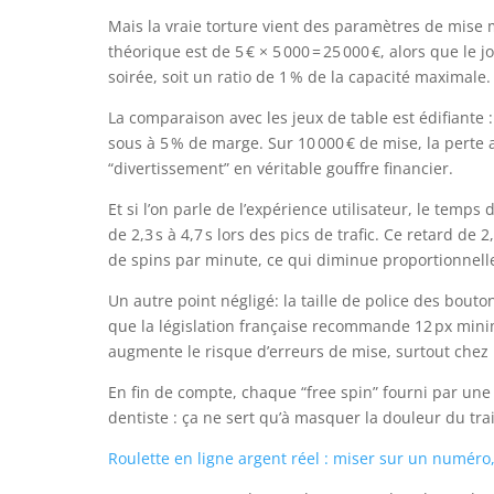
Mais la vraie torture vient des paramètres de mise 
théorique est de 5 € × 5 000 = 25 000 €, alors que l
soirée, soit un ratio de 1 % de la capacité maximale.
La comparaison avec les jeux de table est édifiante
sous à 5 % de marge. Sur 10 000 € de mise, la perte 
“divertissement” en véritable gouffre financier.
Et si l’on parle de l’expérience utilisateur, le te
de 2,3 s à 4,7 s lors des pics de trafic. Ce retard d
de spins par minute, ce qui diminue proportionnell
Un autre point négligé: la taille de police des bouton
que la législation française recommande 12 px minimu
augmente le risque d’erreurs de mise, surtout chez 
En fin de compte, chaque “free spin” fourni par un
dentiste : ça ne sert qu’à masquer la douleur du tr
Roulette en ligne argent réel : miser sur un numéro, 