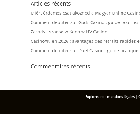
Articles récents
Miért érdemes csatlakoznod a Magyar Online Casin
Comment débuter sur Godz Casino : guide pour les
Zasady i szanse w Keno w NV Casino
CasinoXN en 2026 : avantages des retraits rapides e
Comment débuter sur Duel Casino : guide pratique 
Commentaires récents
Explorez nos
mentions légales
| 