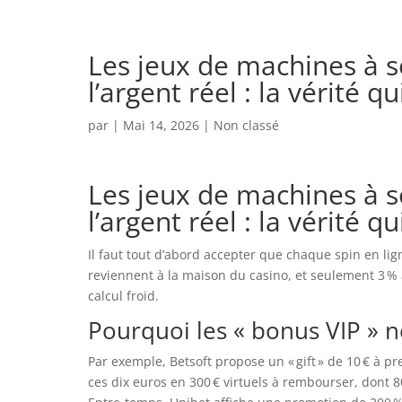
Les jeux de machines à s
l’argent réel : la vérité 
par
|
Mai 14, 2026
| Non classé
Les jeux de machines à s
l’argent réel : la vérité 
Il faut tout d’abord accepter que chaque spin en li
reviennent à la maison du casino, et seulement 3 % 
calcul froid.
Pourquoi les « bonus VIP »
Par exemple, Betsoft propose un « gift » de 10 € à p
ces dix euros en 300 € virtuels à rembourser, dont 8