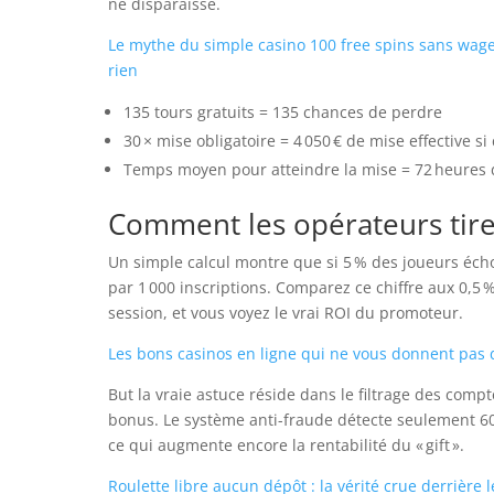
ne disparaisse.
Le mythe du simple casino 100 free spins sans wage
rien
135 tours gratuits = 135 chances de perdre
30 × mise obligatoire = 4 050 € de mise effective s
Temps moyen pour atteindre la mise = 72 heures 
Comment les opérateurs tiren
Un simple calcul montre que si 5 % des joueurs échou
par 1 000 inscriptions. Comparez ce chiffre aux 0,5
session, et vous voyez le vrai ROI du promoteur.
Les bons casinos en ligne qui ne vous donnent pas d
But la vraie astuce réside dans le filtrage des com
bonus. Le système anti-fraude détecte seulement 60
ce qui augmente encore la rentabilité du « gift ».
Roulette libre aucun dépôt : la vérité crue derrière