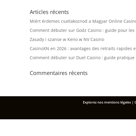
Articles récents
Miért érdemes csatlakoznod a Magyar Online Casin
Comment débuter sur Godz Casino : guide pour les
Zasady i szanse w Keno w NV Casino
CasinoXN en 2026 : avantages des retraits rapides e
Comment débuter sur Duel Casino : guide pratique 
Commentaires récents
Explorez nos
mentions légales
| 