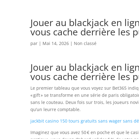
Jouer au blackjack en lign
vous cache derrière les 
par
|
Mai 14, 2026
| Non classé
Jouer au blackjack en lign
vous cache derrière les 
Le premier tableau que vous voyez sur Bet365 indiqu
« gift » se transforme en une série de paris obligato
sans le couteau. Deux fois sur trois, les joueurs novic
qu’un leurre comptable.
jackbit casino 150 tours gratuits sans wager sans d
Imaginez que vous avez 50 € en poche et que le cas