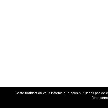
Cette notification vous informe que nous n'utilisons pas de
fonctionne