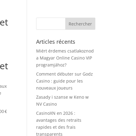
 et
Articles récents
Miért érdemes csatlakoznod
a Magyar Online Casino VIP
 et
programjához?
Comment débuter sur Godz
Casino : guide pour les
taux
nouveaux joueurs
e
Zasady i szanse w Keno w
NV Casino
00 €
CasinoXN en 2026 :
avantages des retraits
rapides et des frais
transparents