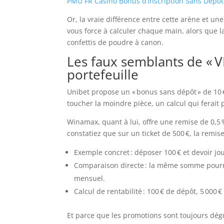
PMU FR Casino Bonus d’Inscription Sans Dépôt 
Or, la vraie différence entre cette arène et un
vous force à calculer chaque main, alors que 
confettis de poudre à canon.
Les faux semblants de « VI
portefeuille
Unibet propose un « bonus sans dépôt » de 10 €,
toucher la moindre pièce, un calcul qui ferait
Winamax, quant à lui, offre une remise de 0,5
constatiez que sur un ticket de 500 €, la remis
Exemple concret : déposer 100 € et devoir jo
Comparaison directe : la même somme pourra
mensuel.
Calcul de rentabilité : 100 € de dépôt, 5 000 
Et parce que les promotions sont toujours dégu