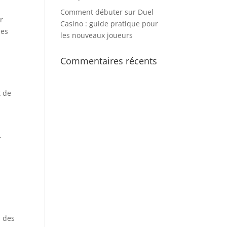
Comment débuter sur Duel
r
Casino : guide pratique pour
des
les nouveaux joueurs
Commentaires récents
t de
.
s des