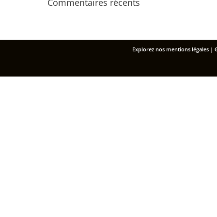
Commentaires récents
Explorez nos
mentions légales
| 