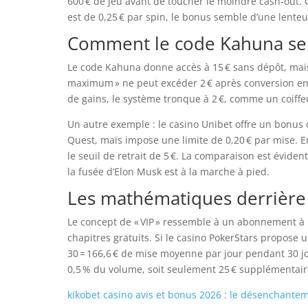
600 € de jeu avant de toucher le moindre cash‑out. C
est de 0,25 € par spin, le bonus semble d’une lent
Comment le code Kahuna se fa
Le code Kahuna donne accès à 15 € sans dépôt, mais l
maximum » ne peut excéder 2 € après conversion en 
de gains, le système tronque à 2 €, comme un coiffe
Un autre exemple : le casino Unibet offre un bonus d
Quest, mais impose une limite de 0,20 € par mise. E
le seuil de retrait de 5 €. La comparaison est éviden
la fusée d’Elon Musk est à la marche à pied.
Les mathématiques derrière l
Le concept de « VIP » ressemble à un abonnement à u
chapitres gratuits. Si le casino PokerStars propose un
30 = 166,6 € de mise moyenne par jour pendant 30 j
0,5 % du volume, soit seulement 25 € supplémentaires
kikobet casino avis et bonus 2026 : le désenchantem