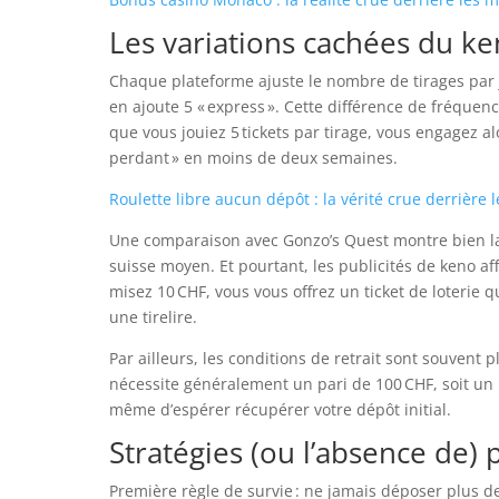
Les variations cachées du ke
Chaque plateforme ajuste le nombre de tirages par j
en ajoute 5 « express ». Cette différence de fréque
que vous jouiez 5 tickets par tirage, vous engagez al
perdant » en moins de deux semaines.
Roulette libre aucun dépôt : la vérité crue derrière
Une comparaison avec Gonzo’s Quest montre bien la d
suisse moyen. Et pourtant, les publicités de keno af
misez 10 CHF, vous vous offrez un ticket de loteri
une tirelire.
Par ailleurs, les conditions de retrait sont souvent
nécessite généralement un pari de 100 CHF, soit un ra
même d’espérer récupérer votre dépôt initial.
Stratégies (ou l’absence de) 
Première règle de survie : ne jamais déposer plus de