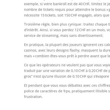
exemple, si votre bankroll est de 40 CHF, limitez le 
nombre de tickets requis pour atteindre le bonus « g
nécessite 15 tickets, soit 150 CHF engagés, alors que
Troisième règle, bien plus cynique : traitez chaque
d’intérêt. Ainsi, si vous perdez 12 CHF en un mois
service de streaming, mais sans divertissement.
En pratique, la plupart des joueurs ignorent ces calc
casinos, avec leurs designs flashy, masquent la dure
mais « combien êtes-vous prêt à perdre avant que l
Ce que les opérateurs ne veulent pas que vous voyiez
traduit par une variation de 0,10 CHF à 0,20 CHF de 
gros” n’est qu’une illusion de 0,10 CHF qui s’évapore
Et pendant que vous vous débattez avec ces chiffres,
police de caractères de 9 px, pratiquement illisible 
frustration.