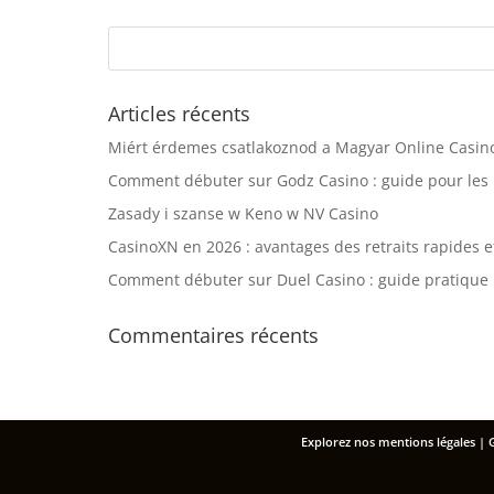
Articles récents
Miért érdemes csatlakoznod a Magyar Online Casin
Comment débuter sur Godz Casino : guide pour les
Zasady i szanse w Keno w NV Casino
CasinoXN en 2026 : avantages des retraits rapides e
Comment débuter sur Duel Casino : guide pratique 
Commentaires récents
Explorez nos
mentions légales
| 