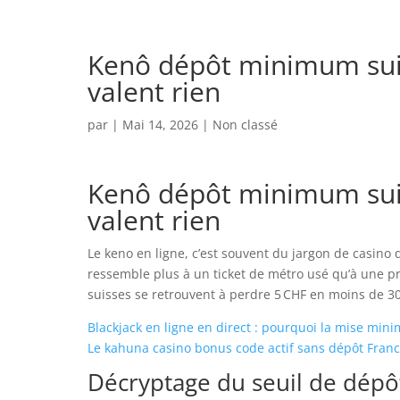
Kenô dépôt minimum suis
valent rien
par
|
Mai 14, 2026
| Non classé
Kenô dépôt minimum suis
valent rien
Le keno en ligne, c’est souvent du jargon de casino 
ressemble plus à un ticket de métro usé qu’à une p
suisses se retrouvent à perdre 5 CHF en moins de 3
Blackjack en ligne en direct : pourquoi la mise min
Le kahuna casino bonus code actif sans dépôt France
Décryptage du seuil de dépô