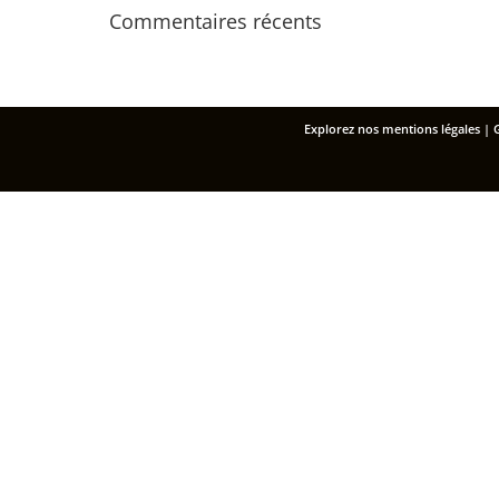
Commentaires récents
Explorez nos
mentions légales
| 