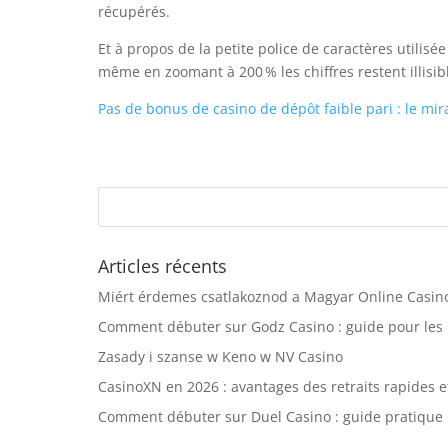
récupérés.
Et à propos de la petite police de caractères utilis
même en zoomant à 200 % les chiffres restent illisib
Pas de bonus de casino de dépôt faible pari : le mir
Articles récents
Miért érdemes csatlakoznod a Magyar Online Casin
Comment débuter sur Godz Casino : guide pour les
Zasady i szanse w Keno w NV Casino
CasinoXN en 2026 : avantages des retraits rapides e
Comment débuter sur Duel Casino : guide pratique 