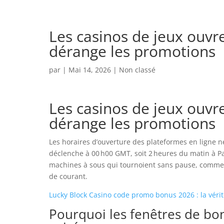
Les casinos de jeux ouvre
dérange les promotions
par
|
Mai 14, 2026
| Non classé
Les casinos de jeux ouvre
dérange les promotions
Les horaires d’ouverture des plateformes en ligne 
déclenche à 00 h00 GMT, soit 2 heures du matin à Par
machines à sous qui tournoient sans pause, comme 
de courant.
Lucky Block Casino code promo bonus 2026 : la véri
Pourquoi les fenêtres de bon