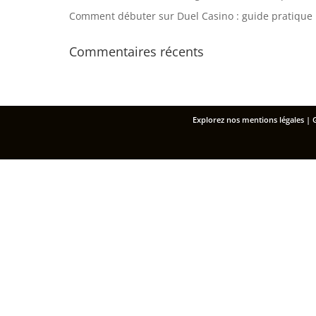
Comment débuter sur Duel Casino : guide pratique 
Commentaires récents
Explorez nos
mentions légales
| 