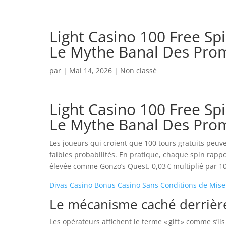
Light Casino 100 Free Sp
Le Mythe Banal Des Prom
par
|
Mai 14, 2026
| Non classé
Light Casino 100 Free Sp
Le Mythe Banal Des Prom
Les joueurs qui croient que 100 tours gratuits peuve
faibles probabilités. En pratique, chaque spin rapp
élevée comme Gonzo’s Quest. 0,03 € multiplié par 100
Divas Casino Bonus Casino Sans Conditions de Mise 
Le mécanisme caché derrière 
Les opérateurs affichent le terme « gift » comme s’il