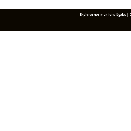
Explorez nos
mentions légales
| 