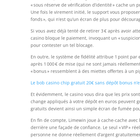
« sous réserve de vérification d’identité » cache un 
Une fois le virement initié, le support vous proposer
fonds », qui n’est qu’un écran de plus pour décourage
Si vous avez déjà tenté de retirer 3 € après avoir a
casino bloque le paiement, invoquant un « suspicion
pour contester un tel blocage.
En outre, le système de fidélité attribue 1 point pa
après 1 000 € de mise (qui ne sont jamais réellement 
« bonus » ressemblent à des miettes offertes à un pi
Le bob casino chip gratuit 20€ sans dépôt bonus n’es
Et évidemment, le casino vous dira que les prix sont «
change appliqués à votre dépôt en euros peuvent gr
gratuits devient ainsi un simple écran de fumée po
En fin de compte, Limewin joue à cache-cache avec 
derrière une façade de confiance. Le seul « VIP » réel
personne ne donne réellement d’argent gratuitemen