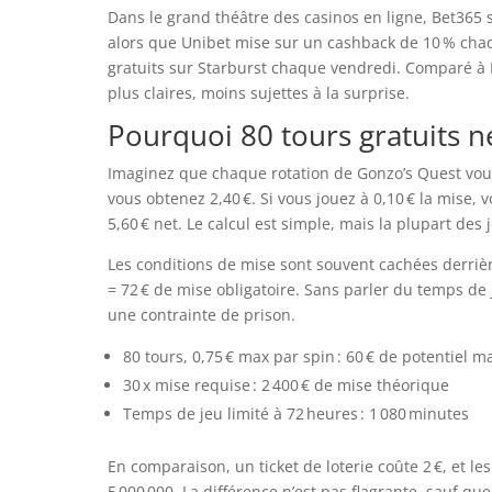
Dans le grand théâtre des casinos en ligne, Bet365
alors que Unibet mise sur un cashback de 10 % chaq
gratuits sur Starburst chaque vendredi. Comparé à L
plus claires, moins sujettes à la surprise.
Pourquoi 80 tours gratuits 
Imaginez que chaque rotation de Gonzo’s Quest vous
vous obtenez 2,40 €. Si vous jouez à 0,10 € la mise,
5,60 € net. Le calcul est simple, mais la plupart des 
Les conditions de mise sont souvent cachées derrière
= 72 € de mise obligatoire. Sans parler du temps de j
une contrainte de prison.
80 tours, 0,75 € max par spin : 60 € de potentiel m
30 x mise requise : 2 400 € de mise théorique
Temps de jeu limité à 72 heures : 1 080 minutes
En comparaison, un ticket de loterie coûte 2 €, et l
5 000 000. La différence n’est pas flagrante, sauf qu