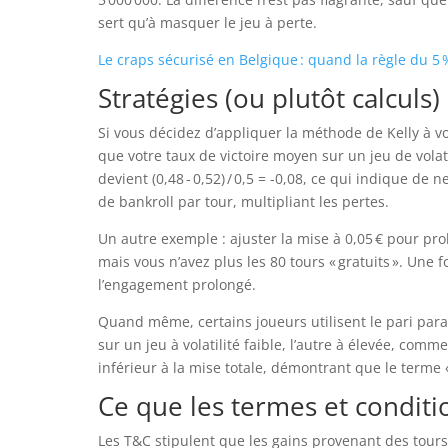
sert qu’à masquer le jeu à perte.
Le craps sécurisé en Belgique : quand la règle du 5
Stratégies (ou plutôt calculs)
Si vous décidez d’appliquer la méthode de Kelly à v
que votre taux de victoire moyen sur un jeu de vola
devient (0,48 - 0,52) / 0,5 = -0,08, ce qui indique de
de bankroll par tour, multipliant les pertes.
Un autre exemple : ajuster la mise à 0,05 € pour prol
mais vous n’avez plus les 80 tours « gratuits ». Une f
l’engagement prolongé.
Quand même, certains joueurs utilisent le pari para
sur un jeu à volatilité faible, l’autre à élevée, co
inférieur à la mise totale, démontrant que le terme «
Ce que les termes et conditi
Les T&C stipulent que les gains provenant des tours 