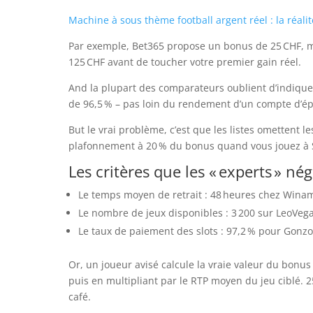
Machine à sous thème football argent réel : la réalit
Par exemple, Bet365 propose un bonus de 25 CHF, mai
125 CHF avant de toucher votre premier gain réel.
And la plupart des comparateurs oublient d’indique
de 96,5 % – pas loin du rendement d’un compte d’ép
But le vrai problème, c’est que les listes omettent 
plafonnement à 20 % du bonus quand vous jouez à 
Les critères que les « experts » nég
Le temps moyen de retrait : 48 heures chez Winam
Le nombre de jeux disponibles : 3 200 sur LeoVega
Le taux de paiement des slots : 97,2 % pour Gonzo
Or, un joueur avisé calcule la vraie valeur du bonu
puis en multipliant par le RTP moyen du jeu ciblé. 25 
café.