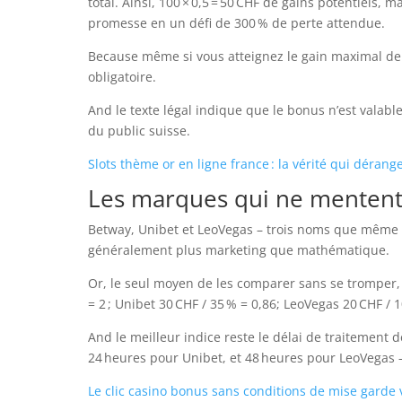
total. Ainsi, 100 × 0,5 = 50 CHF de gains potentiels, 
promesse en un défi de 300 % de perte attendue.
Because même si vous atteignez le gain maximal de 2
obligatoire.
And le texte légal indique que le bonus n’est valabl
du public suisse.
Slots thème or en ligne france : la vérité qui déran
Les marques qui ne mentent
Betway, Unibet et LeoVegas – trois noms que même l
généralement plus marketing que mathématique.
Or, le seul moyen de les comparer sans se tromper, 
= 2 ; Unibet 30 CHF / 35 % = 0,86; LeoVegas 20 CHF / 1
And le meilleur indice reste le délai de traitement d
24 heures pour Unibet, et 48 heures pour LeoVegas – 
Le clic casino bonus sans conditions de mise garde 