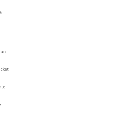
a
à un
icket
nte
e