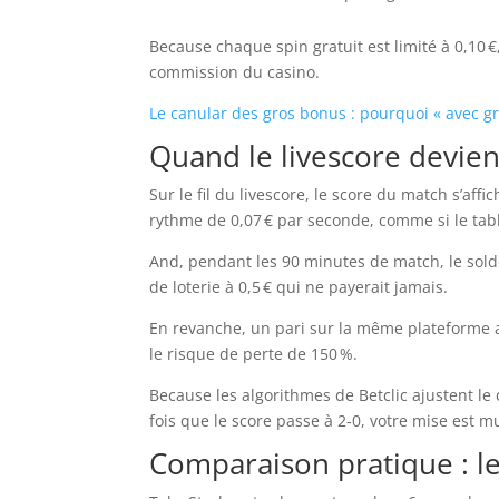
Because chaque spin gratuit est limité à 0,10 
commission du casino.
Le canular des gros bonus : pourquoi « avec gr
Quand le livescore devien
Sur le fil du livescore, le score du match s’af
rythme de 0,07 € par seconde, comme si le tab
And, pendant les 90 minutes de match, le solde
de loterie à 0,5 € qui ne payerait jamais.
En revanche, un pari sur la même plateforme a
le risque de perte de 150 %.
Because les algorithmes de Betclic ajustent le
fois que le score passe à 2‑0, votre mise est mu
Comparaison pratique : le