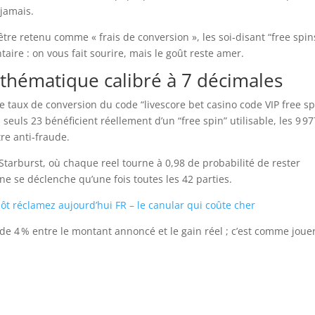
jamais.
être retenu comme « frais de conversion », les soi‑disant “free spin
aire : on vous fait sourire, mais le goût reste amer.
athématique calibré à 7 décimales
 taux de conversion du code “livescore bet casino code VIP free sp
, seuls 23 bénéficient réellement d’un “free spin” utilisable, les 9 9
tre anti‑fraude.
 Starburst, où chaque reel tourne à 0,98 de probabilité de rester
ne se déclenche qu’une fois toutes les 42 parties.
ôt réclamez aujourd’hui FR – le canular qui coûte cher
 de 4 % entre le montant annoncé et le gain réel ; c’est comme joue