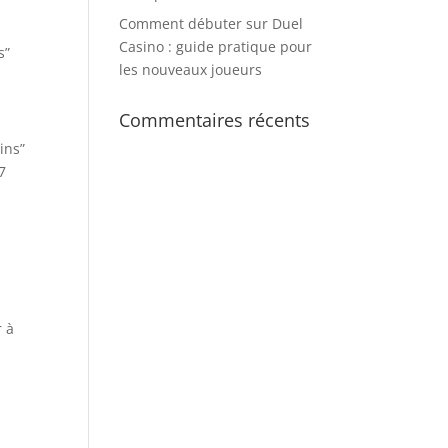
Comment débuter sur Duel
Casino : guide pratique pour
s”
les nouveaux joueurs
Commentaires récents
ins”
77
r à