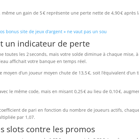
€, même un gain de 5 € représente une perte nette de 4,90 € après l
os bonus site de jeux d’argent » ne vaut pas un sou
t un indicateur de perte
fiche toutes les 2 seconds, mais votre solde diminue à chaque mise, 
leau affichait votre banque en temps réel.
 moyen d’un joueur moyen chute de 13,5 €, soit l’équivalent d’un t
vec le même code, mais en misant 0,25 € au lieu de 0,10 €, augme
 coefficient de pari en fonction du nombre de joueurs actifs, chaqu
ltipliée par 1,07.
s slots contre les promos