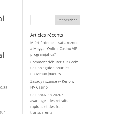
al
Articles récents
Miért érdemes csatlakoznod
a Magyar Online Casino VIP
al
programjához?
Comment débuter sur Godz
Casino : guide pour les
nouveaux joueurs
Zasady i szanse w Keno w
NV Casino
 0,85
CasinoXN en 2026 :
avantages des retraits
rapides et des frais
ueur
transparents