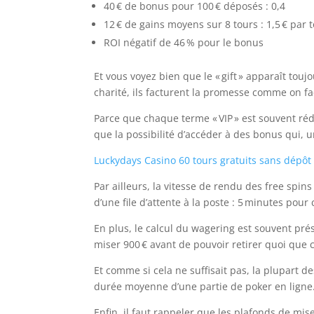
40 € de bonus pour 100 € déposés : 0,4
12 € de gains moyens sur 8 tours : 1,5 € par 
ROI négatif de 46 % pour le bonus
Et vous voyez bien que le « gift » apparaît tou
charité, ils facturent la promesse comme on f
Parce que chaque terme « VIP » est souvent ré
que la possibilité d’accéder à des bonus qui, u
Luckydays Casino 60 tours gratuits sans dépôt 
Par ailleurs, la vitesse de rendu des free spi
d’une file d’attente à la poste : 5 minutes pou
En plus, le calcul du wagering est souvent prés
miser 900 € avant de pouvoir retirer quoi que c
Et comme si cela ne suffisait pas, la plupart de
durée moyenne d’une partie de poker en ligne
Enfin, il faut rappeler que les plafonds de mise