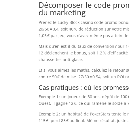
Décomposer le code promo
du marketing
Prenez le Lucky Block casino code promo bonus 
20/50 = 0,4, soit 40 % de réduction sur votre 
1,05 € par jeu, vous n’avez même pas atteint le
Mais qu’en est‑il du taux de conversion ? Sur 1
12 déclenchent le bonus, soit 1,2 % d’efficacité
chaussettes anti‑glace.
Et si vous aimez les maths, calculez le retour 
contre 50 € de mise. 27/50 = 0,54, soit un ROI n
Cas pratiques : où les promess
Exemple 1 : un joueur de 30 ans, dépôt de 100 €,
Quest, il gagne 12 €, ce qui ramène le solde à 7
Exemple 2 : un habitué de PokerStars tente le m
115 €, perd 85 € au final. Même résultat, juste 