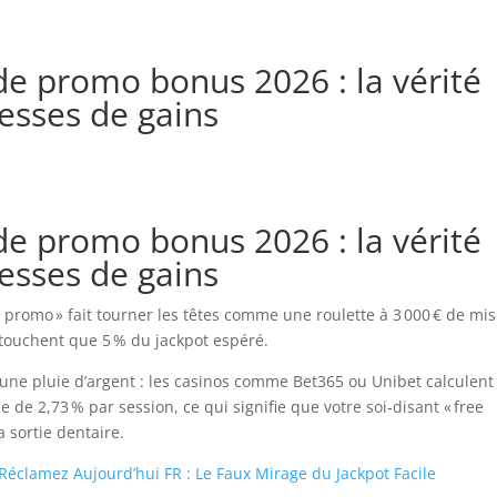
de promo bonus 2026 : la vérité
esses de gains
de promo bonus 2026 : la vérité
esses de gains
 promo » fait tourner les têtes comme une roulette à 3 000 € de mi
 touchent que 5 % du jackpot espéré.
d’une pluie d’argent : les casinos comme Bet365 ou Unibet calculent
e 2,73 % par session, ce qui signifie que votre soi‑disant « free
a sortie dentaire.
Réclamez Aujourd’hui FR : Le Faux Mirage du Jackpot Facile