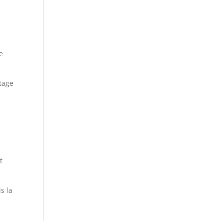
e
tage
t
s la