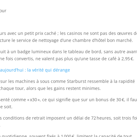
tour
jours avec un petit prix caché ; les casinos ne sont pas des œuvres d
acture le service de nettoyage d’une chambre d’hôtel bon marché.
duit à un badge lumineux dans le tableau de bord, sans autre avan
ne fois convertis, ne valent pas plus qu’une tasse de café à 2,95 €.
aujourd’hui : la vérité qui dérange
ns sur les machines à sous comme Starburst ressemble à la rapidité
r chaque tour, alors que les gains restent minimes.
enté comme « x30 », ce qui signifie que sur un bonus de 30 €, il fau
e soit.
s conditions de retrait imposent un délai de 72 heures, soit trois foi
.
 quotidienne, souvent fixés à 1 000 €, limitent la capacité de tout