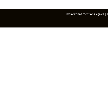
Explorez nos
mentions légales
| 