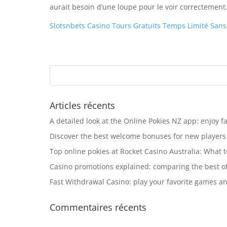
aurait besoin d’une loupe pour le voir correctement
Slotsnbets Casino Tours Gratuits Temps Limité Sans
Articles récents
A detailed look at the Online Pokies NZ app: enjoy 
Discover the best welcome bonuses for new players 
Top online pokies at Rocket Casino Australia: What
Casino promotions explained: comparing the best of
Fast Withdrawal Casino: play your favorite games a
Commentaires récents