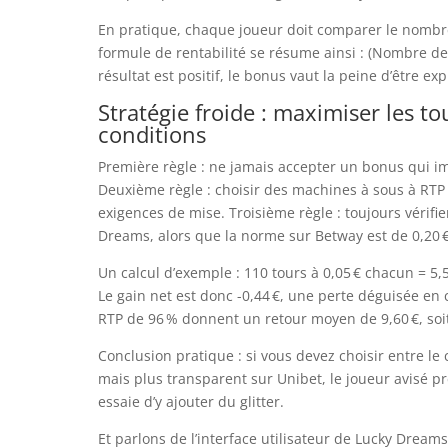
En pratique, chaque joueur doit comparer le nombre
formule de rentabilité se résume ainsi : (Nombre de
résultat est positif, le bonus vaut la peine d’être exp
Stratégie froide : maximiser les to
conditions
Première règle : ne jamais accepter un bonus qui i
Deuxième règle : choisir des machines à sous à RTP
exigences de mise. Troisième règle : toujours vérifier
Dreams, alors que la norme sur Betway est de 0,20 €
Un calcul d’exemple : 110 tours à 0,05 € chacun = 5,5 
Le gain net est donc -0,44 €, une perte déguisée en
RTP de 96 % donnent un retour moyen de 9,60 €, soit
Conclusion pratique : si vous devez choisir entre l
mais plus transparent sur Unibet, le joueur avisé 
essaie d’y ajouter du glitter.
Et parlons de l’interface utilisateur de Lucky Dream