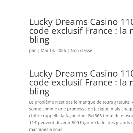
Lucky Dreams Casino 110
code exclusif France : la r
bling
par
|
Mai 14, 2026
| Non classé
Lucky Dreams Casino 110
code exclusif France : la r
bling
Le problème n’est pas le manque de tours gratuits, c
sonne comme une promesse de jackpot, mais chaque s
chiffre rappelle la façon dont Bet365 tente de masqu
11 € peuvent devenir 500 € ignore la loi des grands
machines à sous.