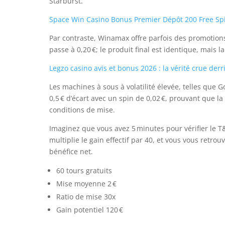
Starburst.
Space Win Casino Bonus Premier Dépôt 200 Free Spin
Par contraste, Winamax offre parfois des promotions
passe à 0,20 €; le produit final est identique, mais
Legzo casino avis et bonus 2026 : la vérité crue derr
Les machines à sous à volatilité élevée, telles que G
0,5 € d’écart avec un spin de 0,02 €, prouvant que 
conditions de mise.
Imaginez que vous avez 5 minutes pour vérifier le T&
multiplie le gain effectif par 40, et vous vous retro
bénéfice net.
60 tours gratuits
Mise moyenne 2 €
Ratio de mise 30x
Gain potentiel 120 €