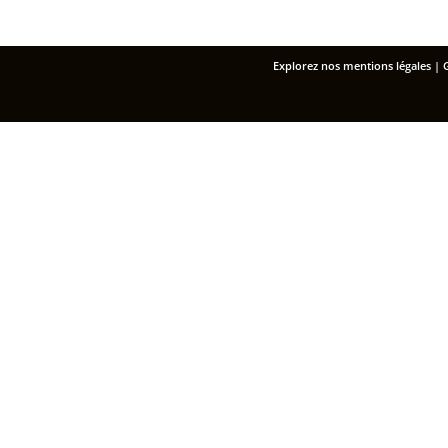
Explorez nos
mentions légales
| 