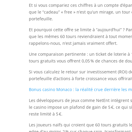
Et si vous compariez ces chiffres à un compte d’épar
que le “cadeau” « free » n’est qu’un mirage, un tour
portefeuille.
Et pourquoi cette offre se limite à “aujourd’hui” ? 
que les mêmes 60 tours reviendraient à tout mome
rappelons‑nous, n’est jamais vraiment offert.
Une comparaison pertinente : un ticket de loterie à
tours gratuits vous offrent 0,05 % de chances de do
Si vous calculez le retour sur investissement (ROI) 
portefeuille d’actions à forte croissance vous offrir
Bonus casino Monaco : la réalité crue derrière les 
Les développeurs de jeux comme NetEnt intègrent sou
le casino impose un plafond de gain de 5 €, ce qui si
reste limité à 5 €.
Les joueurs naïfs qui croient que 60 tours gratuits 
edge d’au moins 2 % sur chaque spin, transformant 