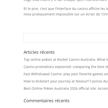
Et le pire, c’est que l’interface du casino affiche le
mise pratiquement impossible sur un écran de 13 i
Articles récents
Top online pokies at Rocket Casino Australia: What
Casino promotions explained: comparing the best of
Fast Withdrawal Casino: play your favorite games a
How to kickstart your journey at Neosurf Casinos Au
Best Online Pokies Australia 2026 official site: Acce
Commentaires récents