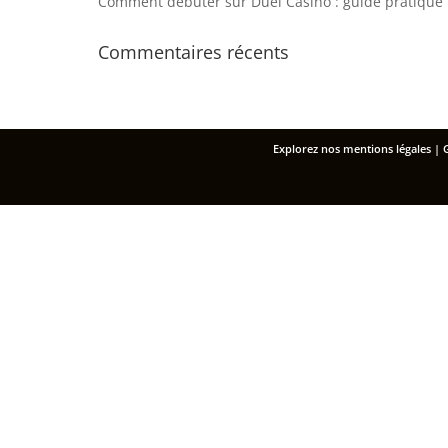
Comment débuter sur Duel Casino : guide pratique 
Commentaires récents
Explorez nos
mentions légales
| 