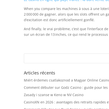
When you compare les machines à sous à une loterie,
2 000 000 de gagner, alors que les slots offrent un g
d’excitation est donc artificiellement gonflé.
And finally, le vrai problème, c’est que l’interface d
sur un écran de 13 inches, ce qui rend le processus 
Articles récents
Miért érdemes csatlakoznod a Magyar Online Casin
Comment débuter sur Godz Casino : guide pour les
Zasady i szanse w Keno w NV Casino
CasinoXN en 2026 : avantages des retraits rapides e