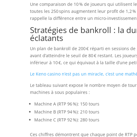
Une comparaison de 10 % de joueurs qui utilisent
toutes les 250 spins augmentent leur profit de 1,2 % g
rappelle la différence entre un micro‑investissemen
Stratégies de bankroll : la du
éclatants
Un plan de bankroll de 200 € réparti en sessions de 2
avant d’atteindre le seuil de 80 € restant. Les joueu
inférieur à 10 €, ce qui équivaut à la taille d’une petit
Le Keno casino n’est pas un miracle, c’est une mat
Le tableau suivant expose le nombre moyen de tours
machines à sous populaires :
Machine A (RTP 96 %): 150 tours
Machine B (RTP 94 %): 210 tours
Machine C (RTP 92 %): 280 tours
Ces chiffres démontrent que chaque point de RTP per