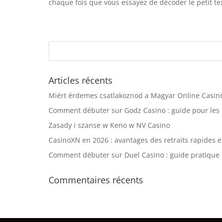
chaque fois que vous essayez de décoder le petit tex
Articles récents
Miért érdemes csatlakoznod a Magyar Online Casin
Comment débuter sur Godz Casino : guide pour les
Zasady i szanse w Keno w NV Casino
CasinoXN en 2026 : avantages des retraits rapides e
Comment débuter sur Duel Casino : guide pratique 
Commentaires récents